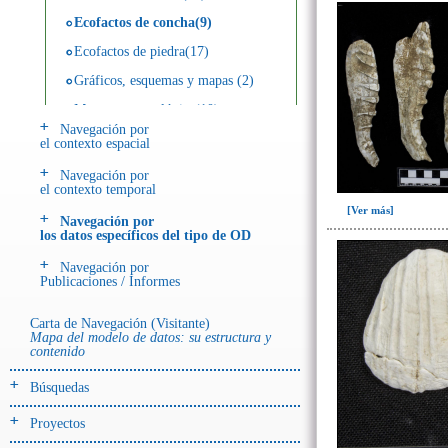
Ecofactos de concha(9)
Ecofactos de piedra(17)
Gráficos, esquemas y mapas (2)
Muestra arqueológica(10)
Navegación por
Publicaciones / Materiales(46)
el contexto espacial
Registro de restos óseos humanos
Navegación por
(huesos)(18)
el contexto temporal
Registro de restos óseos humanos
[Ver más]
Navegación por
(individuos)(114)
los datos específicos del tipo de OD
Registro de unidades
Navegación por
estratigráficas(411)
Publicaciones / Informes
Registro unidades estratigráficas:
ofrenda huesos humanos(5)
Carta de Navegación (Visitante)
Mapa del modelo de datos: su estructura y
~Ayuda ODA(1)
contenido
Búsquedas
Proyectos