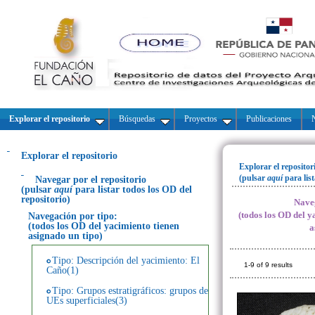
Explorar el repositorio
Búsquedas
Proyectos
Publicaciones
N
Explorar el repositorio
Explorar el repositor
(pulsar
aquí
para lis
Navegar por el repositorio
(pulsar
aquí
para listar todos los OD del
repositorio)
Naveg
(todos los OD del y
Navegación por tipo:
(todos los OD del yacimiento tienen
a
asignado un tipo)
Tipo: Descripción del yacimiento: El
1-9 of 9 results
Caño(1)
Tipo: Grupos estratigráficos: grupos de
UEs superficiales(3)