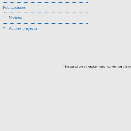
-> Hallado en la UE#:
Objetos clasificados según
Publicaciones
los UE# del GE
Noticias
082(1)
Actores proyecto
096(13)
097(1)
101(1)
104(2)
105(111)
"Except where otherwise noted, content on this si
105D(4)
125(9)
518(1)
->
Fase de la Matriz de Harris (MH)
(Fase de la MH a la que pertenece la
UE)
Fase I: Construcción tumba,
entierro y ofrenda I(27)