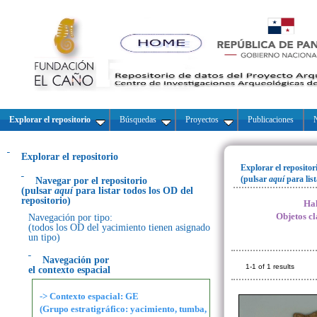
Explorar el repositorio
Búsquedas
Proyectos
Publicaciones
N
Explorar el repositorio
Explorar el repositor
(pulsar
aquí
para lis
Navegar por el repositorio
(pulsar
aquí
para listar todos los OD del
repositorio)
Hal
Objetos cl
Navegación por tipo:
(todos los OD del yacimiento tienen asignado
un tipo)
Navegación por
1-1 of 1 results
el contexto espacial
-> Contexto espacial: GE
(Grupo estratigráfico: yacimiento, tumba,