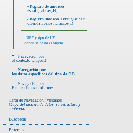
Registro de unidades
estratigráficas(34)
Registro unidades estratigráficas:
ofrenda huesos humanos(1)
- UE# y tipo de UE
donde se halló el objeto
Navegación por
-> Hallado en UE del tipo:
el contexto temporal
Objetos clasificados según
los tipos de UE del GE
Navegación por
los datos específicos del tipo de OD
Depósito de cerámica(1)
Navegación por
Entierro(86)
Publicaciones / Informes
Entierro-ofrenda(1)
Carta de Navegación (Visitante)
Ofrenda(51)
Mapa del modelo de datos: su estructura y
contenido
Ofrenda (?)(2)
Búsquedas
Relleno-colmatación(1)
Proyectos