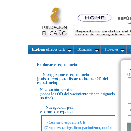
Explorar el repositorio
Búsquedas
Proyectos
Explorar el repositorio
Ex
(p
Navegar por el repositorio
(pulsar
aquí
para listar todos los OD del
repositorio)
Navegación por tipo:
(todos los OD del yacimiento tienen asignado
un tipo)
Navegación por
1
el contexto espacial
-> Contexto espacial: GE
(Grupo estratigráfico: yacimiento, tumba,