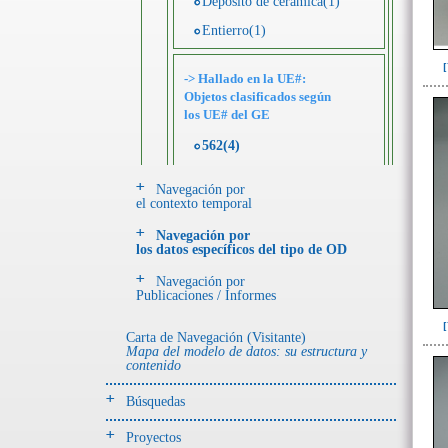
Depósito de cerámica(1)
Entierro(1)
-> Hallado en la UE#:
Objetos clasificados según
los UE# del GE
562(4)
579(1)
Navegación por
el contexto temporal
Tumba 2 (934)
Navegación por
los datos específicos del tipo de OD
Tumba 3 (12)
Tumba 4 (201)
Navegación por
Publicaciones / Informes
Tumba 5 (95)
Tumba 6 (63)
Carta de Navegación (Visitante)
Mapa del modelo de datos: su estructura y
contenido
Tumba 7 (669)
Tumba 8 (63)
Búsquedas
Tumba 9 (322)
Proyectos