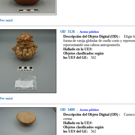
[Ver más]
OD
3126
-
Acceso público
Descripción del Objeto Digital (OD) :
Efigie 
forma de vasija globular de cuello corto y represe
representando una cabeza antropomorfa.
Hallado en la UE#:
Objetos clasificados según
los UE# del GE:
562
[Ver más]
OD
3409
-
Acceso público
Descripción del Objeto Digital (OD) :
Cuenco 
crema.
Hallado en la UE#:
Objetos clasificados según
los UE# del GE:
562