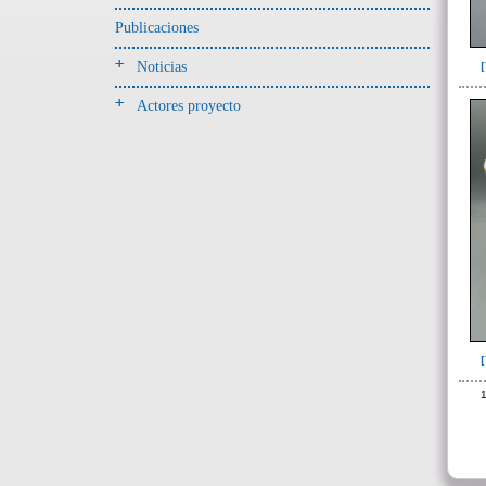
Unidad superficial (S) vinculada al
cementerio(98)
Publicaciones
~Alineamientos de monolitos en el
Noticias
yacimiento de El Caño(7)
~Contexto desconocido. Objeto
Actores proyecto
recuperado en la escombrera (5)
~Sin asignar(7)
1