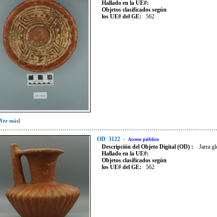
Hallado en la UE#:
Objetos clasificados según
los UE# del GE:
562
[Ver más]
OD
3122
-
Acceso público
Descripción del Objeto Digital (OD) :
Jarra g
Hallado en la UE#:
Objetos clasificados según
los UE# del GE:
562