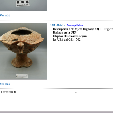
[Ver más]
OD
3652
-
Acceso público
Descripción del Objeto Digital (OD) :
Efigie 
Hallado en la UE#:
Objetos clasificados según
los UE# del GE:
562
[Ver más]
-5 of 5 results
1