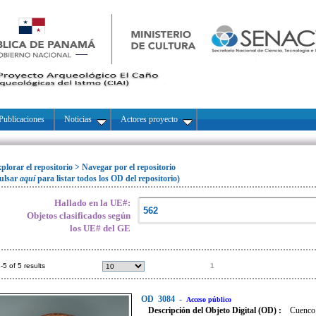
Publicaciones
Noticias
Actores proyecto
plorar el repositorio
>
Navegar por el repositorio
ulsar
aquí
para listar todos los OD del repositorio)
Hallado en la UE#:
Objetos clasificados según
los UE# del GE
-5 of 5 results
1
OD
3084
-
Acceso público
Descripción del Objeto Digital (OD) :
Cuenco 