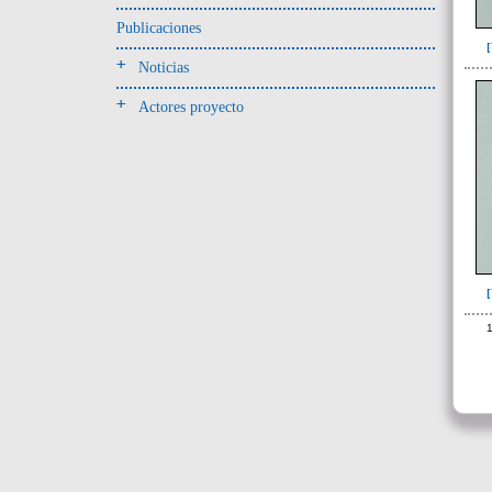
-> Hallado en UE del tipo:
Objetos clasificados según
Publicaciones
los tipos de UE del GE
Noticias
Cernidor(3)
Actores proyecto
Depósito (28)
Depósito de artefactos y
osamentas(5)
Depósito de artefactos.(2)
Depósito de huesos humanos(1)
Derrumbe(81)
Derrumbe-ofrenda(2)
Deslizamiento de materiales(13)
1
Entierro(489)
Entierro-ofrenda(80)
Forjado y ofrenda
colapsados(4)
Ofrenda(78)