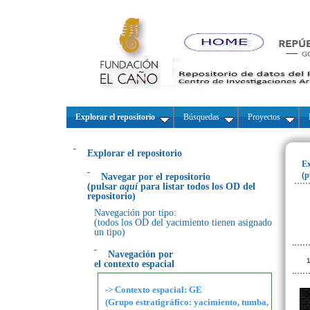
Explorar el repositorio
Búsquedas
Proyectos
Explorar el repositorio
Ex
(p
Navegar por el repositorio
(pulsar
aquí
para listar todos los OD del
repositorio)
Navegación por tipo:
(todos los OD del yacimiento tienen asignado
un tipo)
Navegación por
1
el contexto espacial
-> Contexto espacial: GE
(Grupo estratigráfico: yacimiento, tumba,