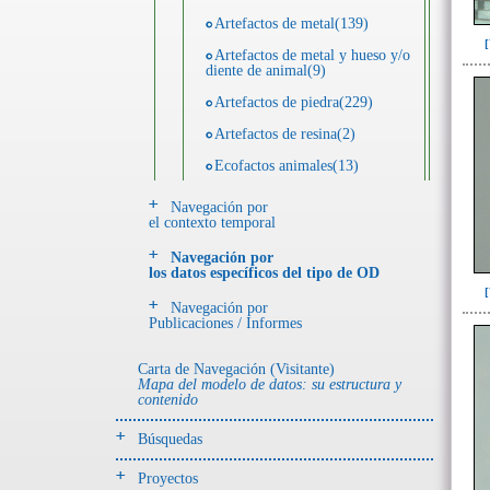
Artefactos de metal(139)
Artefactos de metal y hueso y/o
diente de animal(9)
Artefactos de piedra(229)
Artefactos de resina(2)
Ecofactos animales(13)
Ecofactos de concha(2)
Navegación por
el contexto temporal
Ecofactos de piedra(3)
Navegación por
Registro de restos óseos humanos
los datos específicos del tipo de OD
(individuos)(28)
Navegación por
Registro de unidades
Publicaciones / Informes
estratigráficas(64)
Registro unidades estratigráficas:
Carta de Navegación (Visitante)
ofrenda huesos humanos(3)
Mapa del modelo de datos: su estructura y
contenido
- UE# y tipo de UE
Búsquedas
donde se halló el objeto
Proyectos