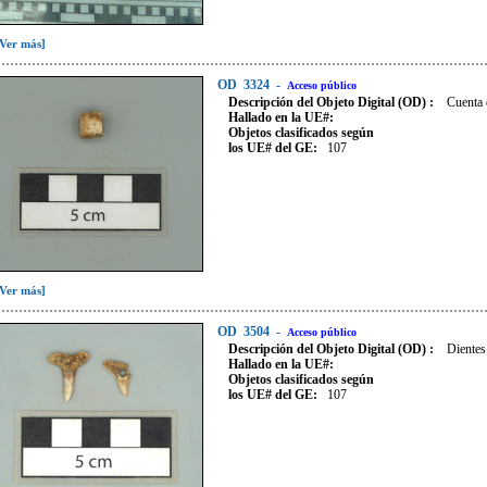
[Ver más]
OD
3324
-
Acceso público
Descripción del Objeto Digital (OD) :
Cuenta 
Hallado en la UE#:
Objetos clasificados según
los UE# del GE:
107
[Ver más]
OD
3504
-
Acceso público
Descripción del Objeto Digital (OD) :
Dientes
Hallado en la UE#:
Objetos clasificados según
los UE# del GE:
107