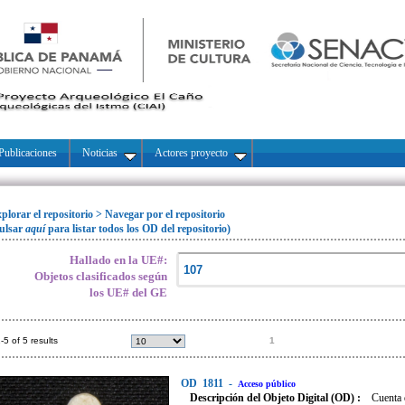
Publicaciones
Noticias
Actores proyecto
plorar el repositorio
>
Navegar por el repositorio
ulsar
aquí
para listar todos los OD del repositorio)
Hallado en la UE#:
Objetos clasificados según
los UE# del GE
-5 of 5 results
1
OD
1811
-
Acceso público
Descripción del Objeto Digital (OD) :
Cuenta 