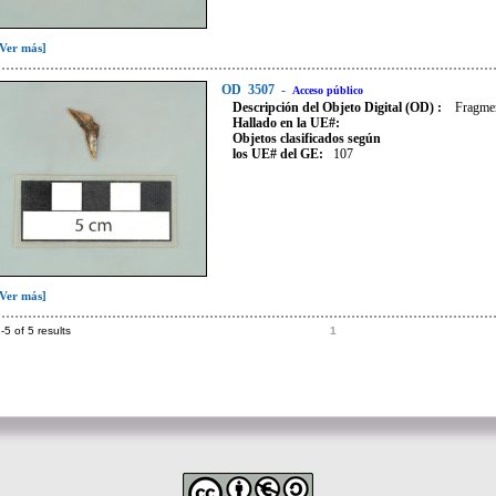
[Ver más]
OD
3507
-
Acceso público
Descripción del Objeto Digital (OD) :
Fragmen
Hallado en la UE#:
Objetos clasificados según
los UE# del GE:
107
[Ver más]
-5 of 5 results
1