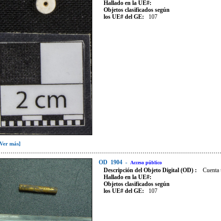
Hallado en la UE#:
Objetos clasificados según
los UE# del GE:
107
[Ver más]
OD
1904
-
Acceso público
Descripción del Objeto Digital (OD) :
Cuenta 
Hallado en la UE#:
Objetos clasificados según
los UE# del GE:
107