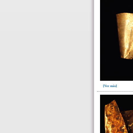
161(22)
164(1)
182(2)
183(1)
218(1)
Escombrera o criba(3)
->
Fase de la Matriz de Harris (MH)
(Fase de la MH a la que pertenece la
UE)
Fase I: Construcción tumba,
entierros I-III, ofrendas I-VIII(47)
[Ver más]
Fase II: Colmatación entierros I-
II y ofrendas I-VI. Colapso
forjados..(10)
Fase III: Colocación ofrendas IX-
XI(3)
Fase IV: Colmatación ofrendas
IX-XI(4)