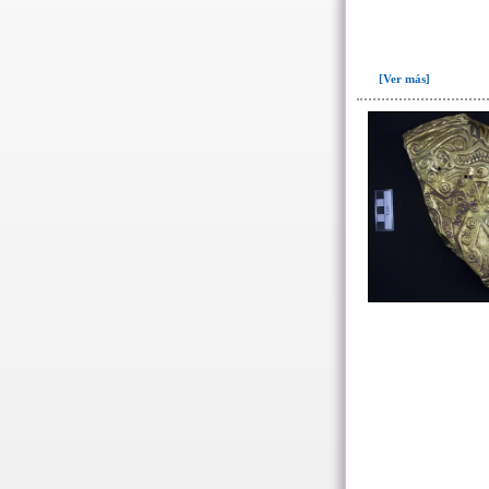
Ofrenda post-liminal(12)
Relleno(21)
Relleno-colmatación(39)
[Ver más]
Socavón(1)
-> Hallado en la UE#:
Objetos clasificados según
los UE# del GE
007(2)
008(16)
087(64)
088(137)
092(1)
098(5)
100(3)
101(23)
103(26)