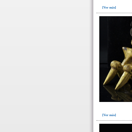
104(60)
[Ver más]
104c(1)
106(46)
107(5)
108(18)
127(1)
128(44)
129(6)
130(10)
131(23)
134(288)
135(16)
136(20)
[Ver más]
139(6)
160(12)