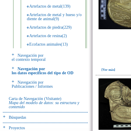
Artefactos de metal(139)
Artefactos de metal y hueso y/o
diente de animal(9)
Artefactos de piedra(229)
Artefactos de resina(2)
Ecofactos animales(13)
Ecofactos de concha(2)
Navegación por
el contexto temporal
Ecofactos de piedra(3)
Navegación por
Registro de restos óseos humanos
[Ver más]
los datos específicos del tipo de OD
(individuos)(28)
Navegación por
Registro de unidades
Publicaciones / Informes
estratigráficas(64)
Registro unidades estratigráficas:
Carta de Navegación (Visitante)
ofrenda huesos humanos(3)
Mapa del modelo de datos: su estructura y
contenido
- UE# y tipo de UE
Búsquedas
donde se halló el objeto
Proyectos