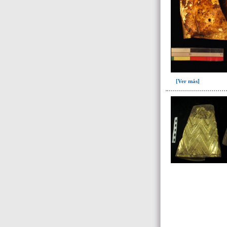
Fase V: Colocación ofrenda
XII(1)
Fase VI: Colmatación ofrenda
XII(1)
Fase VII: Colocación ofrenda
XIII(1)
Tumba 3 (12)
[Ver más]
Tumba 4 (201)
Tumba 5 (95)
Tumba 6 (63)
Tumba 7 (669)
Tumba 8 (63)
Tumba 9 (322)
Unidad superficial (S) vinculada al
cementerio(98)
~Alineamientos de monolitos en el
yacimiento de El Caño(7)
~Contexto desconocido. Objeto