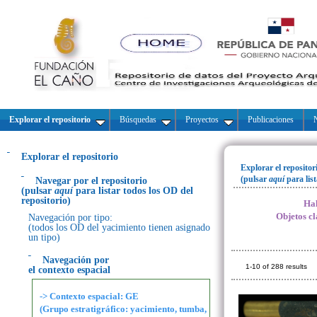
Explorar el repositorio
Búsquedas
Proyectos
Publicaciones
N
Explorar el repositorio
Explorar el repositor
(pulsar
aquí
para lis
Navegar por el repositorio
(pulsar
aquí
para listar todos los OD del
repositorio)
Hal
Objetos cl
Navegación por tipo:
(todos los OD del yacimiento tienen asignado
un tipo)
Navegación por
1-10 of 288 results
el contexto espacial
-> Contexto espacial: GE
(Grupo estratigráfico: yacimiento, tumba,