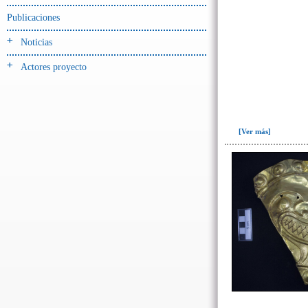
-> Hallado en UE del tipo:
Objetos clasificados según
Publicaciones
los tipos de UE del GE
Noticias
Cernidor(3)
Actores proyecto
Depósito (28)
Depósito de artefactos y
osamentas(5)
Depósito de artefactos.(2)
[Ver más]
Depósito de huesos humanos(1)
Derrumbe(81)
Derrumbe-ofrenda(2)
Deslizamiento de materiales(13)
Entierro(489)
Entierro-ofrenda(80)
Forjado y ofrenda
colapsados(4)
Ofrenda(78)