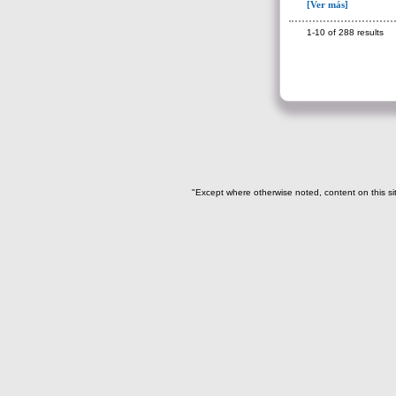
recuperado en la escombrera (5)
[Ver más]
~Sin asignar(7)
1-10 of 288 results
"Except where otherwise noted, content on this si