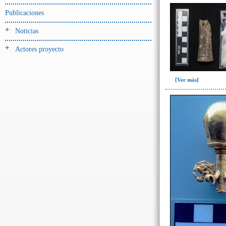
-> Hallado en UE del tipo:
Objetos clasificados según
Publicaciones
los tipos de UE del GE
Noticias
Cernidor(3)
Actores proyecto
Depósito (28)
Depósito de artefactos y
osamentas(5)
[Ver más]
Depósito de artefactos.(2)
Depósito de huesos humanos(1)
Derrumbe(81)
Derrumbe-ofrenda(2)
Deslizamiento de materiales(13)
Entierro(489)
Entierro-ofrenda(80)
Forjado y ofrenda
colapsados(4)
Ofrenda(78)