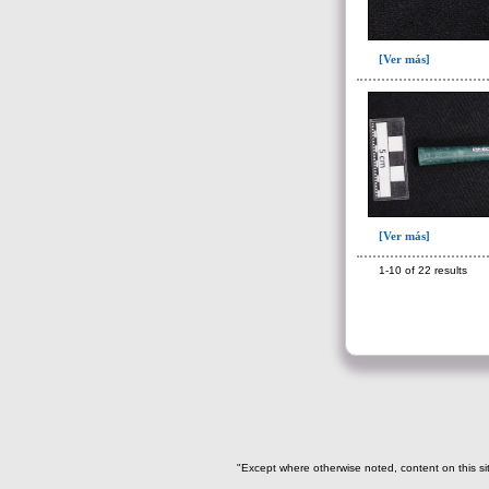
Fase V: Colocación ofrenda
XII(1)
Fase VI: Colmatación ofrenda
[Ver más]
XII(1)
Fase VII: Colocación ofrenda
XIII(1)
Tumba 3 (12)
Tumba 4 (201)
Tumba 5 (95)
[Ver más]
Tumba 6 (63)
1-10 of 22 results
Tumba 7 (669)
Tumba 8 (63)
Tumba 9 (322)
Unidad superficial (S) vinculada al
cementerio(98)
~Alineamientos de monolitos en el
yacimiento de El Caño(7)
"Except where otherwise noted, content on this si
~Contexto desconocido. Objeto