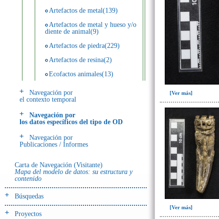
Artefactos de metal(139)
Artefactos de metal y hueso y/o
diente de animal(9)
Artefactos de piedra(229)
Artefactos de resina(2)
Ecofactos animales(13)
Ecofactos de concha(2)
Navegación por
[Ver más]
el contexto temporal
Ecofactos de piedra(3)
Navegación por
Registro de restos óseos humanos
los datos específicos del tipo de OD
(individuos)(28)
Navegación por
Registro de unidades
Publicaciones / Informes
estratigráficas(64)
Registro unidades estratigráficas:
Carta de Navegación (Visitante)
ofrenda huesos humanos(3)
Mapa del modelo de datos: su estructura y
contenido
- UE# y tipo de UE
Búsquedas
donde se halló el objeto
[Ver más]
Proyectos