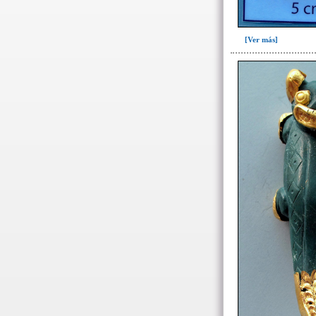
Ofrenda post-liminal(12)
Relleno(21)
[Ver más]
Relleno-colmatación(39)
Socavón(1)
-> Hallado en la UE#:
Objetos clasificados según
los UE# del GE
007(2)
008(16)
087(64)
088(137)
092(1)
098(5)
100(3)
101(23)
103(26)