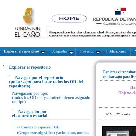
Explorar el repositorio
Búsquedas
Proyectos
Publicaciones
N
Explorar el repositorio
Explorar el repositor
(pulsar
aquí
para lis
Navegar por el repositorio
(pulsar
aquí
para listar todos los OD del
repositorio)
Hal
Objetos cl
Navegación por tipo:
(todos los OD del yacimiento tienen asignado
un tipo)
Navegación por
1-10 of 22 results
el contexto espacial
-> Contexto espacial: GE
(Grupo estratigráfico: yacimiento, tumba,