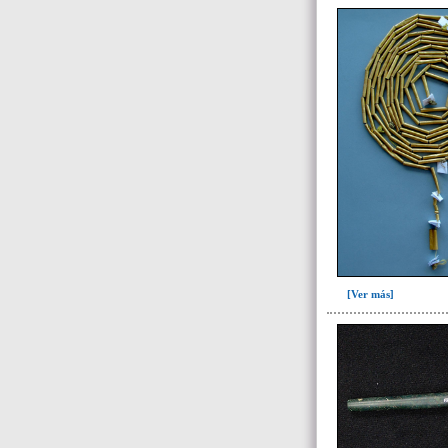
161(22)
164(1)
182(2)
183(1)
218(1)
Escombrera o criba(3)
->
Fase de la Matriz de Harris (MH)
(Fase de la MH a la que pertenece la
UE)
Fase I: Construcción tumba,
entierros I-III, ofrendas I-VIII(47)
[Ver más]
Fase II: Colmatación entierros I-
II y ofrendas I-VI. Colapso
forjados..(10)
Fase III: Colocación ofrendas IX-
XI(3)
Fase IV: Colmatación ofrendas
IX-XI(4)