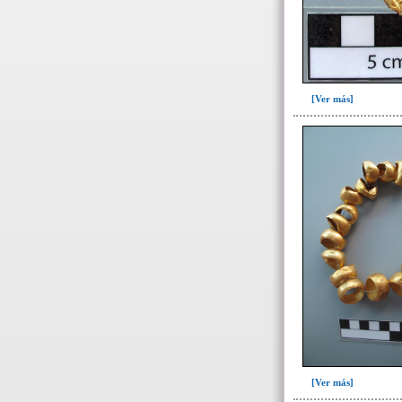
104(60)
104c(1)
106(46)
107(5)
[Ver más]
108(18)
127(1)
128(44)
129(6)
130(10)
131(23)
134(288)
135(16)
136(20)
139(6)
160(12)
[Ver más]