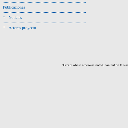
-> Hallado en UE del tipo:
Objetos clasificados según
Publicaciones
los tipos de UE del GE
Noticias
Cernidor(3)
Actores proyecto
Depósito (28)
Depósito de artefactos y
osamentas(5)
Depósito de artefactos.(2)
Depósito de huesos humanos(1)
"Except where otherwise noted, content on this si
Derrumbe(81)
Derrumbe-ofrenda(2)
Deslizamiento de materiales(13)
Entierro(489)
Entierro-ofrenda(80)
Forjado y ofrenda
colapsados(4)
Ofrenda(78)