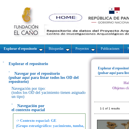
Explorar el repositorio
Búsquedas
Proyectos
Publicaciones
N
Explorar el repositorio
Explorar el repositor
(pulsar
aquí
para lis
Navegar por el repositorio
(pulsar
aquí
para listar todos los OD del
repositorio)
Hal
Objetos cl
Navegación por tipo:
(todos los OD del yacimiento tienen asignado
un tipo)
Navegación por
1-1 of 1 results
el contexto espacial
-> Contexto espacial: GE
(Grupo estratigráfico: yacimiento, tumba,