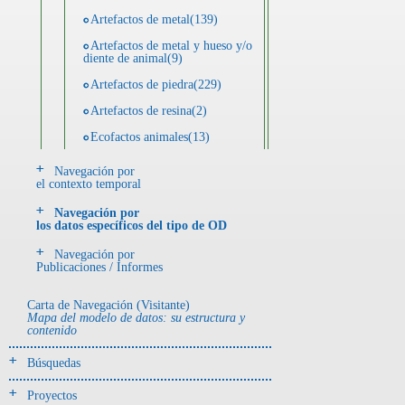
Artefactos de metal(139)
Artefactos de metal y hueso y/o
diente de animal(9)
Artefactos de piedra(229)
Artefactos de resina(2)
Ecofactos animales(13)
Ecofactos de concha(2)
Navegación por
el contexto temporal
Ecofactos de piedra(3)
Navegación por
Registro de restos óseos humanos
los datos específicos del tipo de OD
(individuos)(28)
Navegación por
Registro de unidades
Publicaciones / Informes
estratigráficas(64)
Registro unidades estratigráficas:
Carta de Navegación (Visitante)
ofrenda huesos humanos(3)
Mapa del modelo de datos: su estructura y
contenido
- UE# y tipo de UE
Búsquedas
donde se halló el objeto
Proyectos