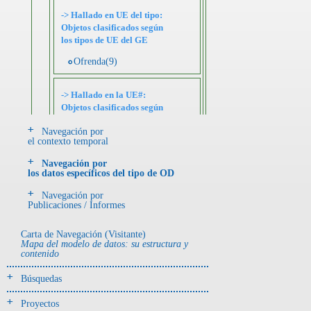
-> Hallado en UE del tipo:
Objetos clasificados según
los tipos de UE del GE
Ofrenda(9)
-> Hallado en la UE#:
Objetos clasificados según
los UE# del GE
Navegación por
el contexto temporal
113(8)
119(1)
Navegación por
los datos específicos del tipo de OD
Tumba 4 (201)
Navegación por
Publicaciones / Informes
Tumba 5 (95)
Tumba 6 (63)
Carta de Navegación (Visitante)
Mapa del modelo de datos: su estructura y
contenido
Tumba 7 (669)
Tumba 8 (63)
Búsquedas
Tumba 9 (322)
Proyectos