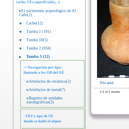
cache, UEs superficiales, ..)
El yacimiento arqueológico de El
Caño(1)
Cache(12)
Tumba 1 (181)
Tumba 10(5)
Tumba 2 (934)
Tumba 3 (12)
-> Navegación por tipo:
limitada a los OD del GE
Artefactos de cerámica(2)
[Ver más]
Artefactos de metal(7)
1-1 of 1 results
Registro de unidades
estratigráficas(3)
- UE# y tipo de UE
donde se halló el objeto