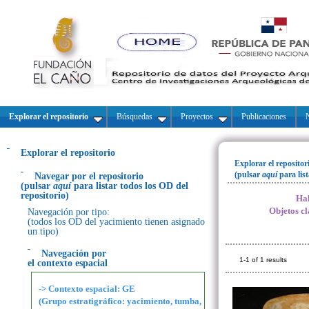
Explorar el repositorio
Búsquedas
Proyectos
Publicaciones
N
Explorar el repositorio
Explorar el repositor
(pulsar
aquí
para lis
Navegar por el repositorio
(pulsar
aquí
para listar todos los OD del
repositorio)
Hal
Objetos cl
Navegación por tipo:
(todos los OD del yacimiento tienen asignado
un tipo)
Navegación por
1-1 of 1 results
el contexto espacial
-> Contexto espacial: GE
(Grupo estratigráfico: yacimiento, tumba,