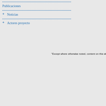
Unidad superficial (S) vinculada al
cementerio(98)
Publicaciones
~Alineamientos de monolitos en el
Noticias
yacimiento de El Caño(7)
~Contexto desconocido. Objeto
Actores proyecto
recuperado en la escombrera (5)
~Sin asignar(7)
"Except where otherwise noted, content on this si