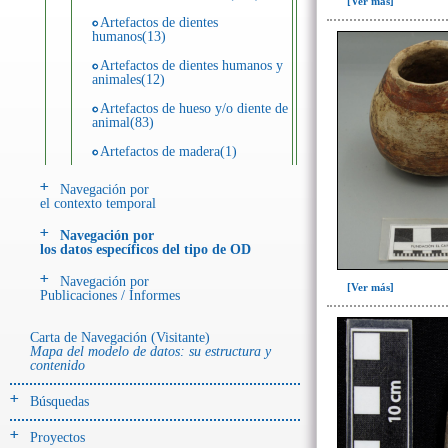
[Ver más]
Artefactos de dientes
humanos(13)
Artefactos de dientes humanos y
animales(12)
Artefactos de hueso y/o diente de
animal(83)
Artefactos de madera(1)
Artefactos de metal(28)
Navegación por
el contexto temporal
Artefactos de piedra(55)
Navegación por
Artefactos de resina(11)
los datos específicos del tipo de OD
Ecofactos animales(25)
Navegación por
[Ver más]
Publicaciones / Informes
Ecofactos de piedra(5)
Registro de restos óseos humanos
Carta de Navegación (Visitante)
(individuos)(42)
Mapa del modelo de datos: su estructura y
contenido
Registro de unidades
estratigráficas(113)
Búsquedas
Registro unidades estratigráficas:
ofrenda huesos humanos(1)
Proyectos