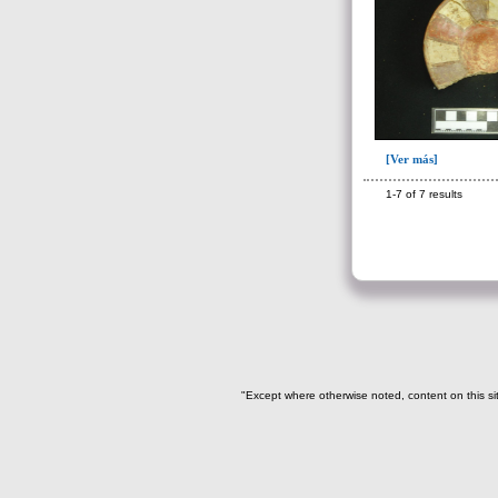
283(4)
284(1)
300(101)
301(227)
322(1)
[Ver más]
324(11)
327(13)
1-7 of 7 results
328(13)
391(1)
Escombrera o criba(1)
~Sin asignar(7)
->
Fase de la Matriz de Harris (MH)
"Except where otherwise noted, content on this si
(Fase de la MH a la que pertenece la
UE)
Fase I: Construcción tumba
(inicio obra)(55)