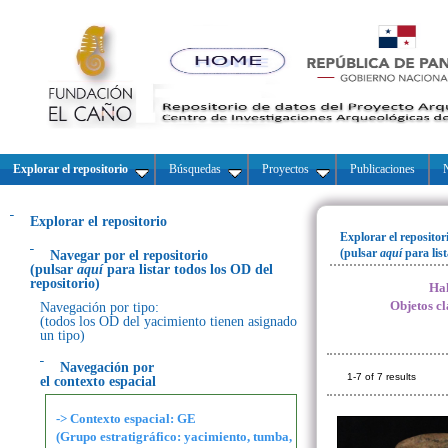
Explorar el repositorio
Búsquedas
Proyectos
Publicaciones
N
Explorar el repositorio
Explorar el repositor
(pulsar
aquí
para lis
Navegar por el repositorio
(pulsar
aquí
para listar todos los OD del
repositorio)
Hal
Objetos cl
Navegación por tipo:
(todos los OD del yacimiento tienen asignado
un tipo)
Navegación por
1-7 of 7 results
el contexto espacial
-> Contexto espacial: GE
(Grupo estratigráfico: yacimiento, tumba,