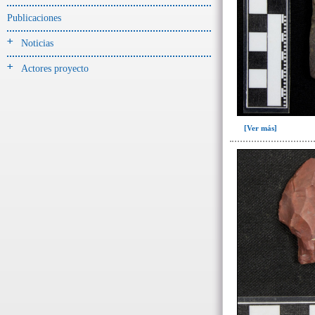
Publicaciones
- UE# y tipo de UE
donde se halló el objeto
Noticias
-> Hallado en UE del tipo:
Actores proyecto
Objetos clasificados según
los tipos de UE del GE
Corte(1)
[Ver más]
Depósito (7)
Derrumbe(153)
Derrumbe-ofrenda(1)
Deslizamiento de materiales(13)
Entierro(228)
Forjado y ofrenda en posición
primaria(1)
Nivel arbitrario(1)
Ofrenda(105)
Relleno(29)