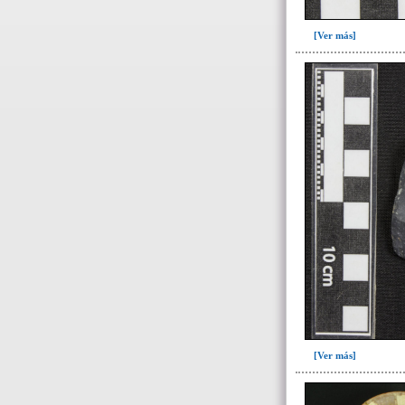
Relleno-colmatación(1)
[Ver más]
~Sin asignar(7)
-> Hallado en la UE#:
Objetos clasificados según
los UE# del GE
087(1)
108(1)
109(4)
251(2)
252(96)
253(1)
254(1)
257(61)
263(4)
[Ver más]
280(1)