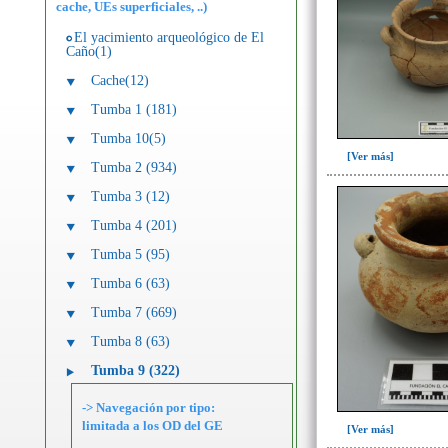
cache, UEs superficiales, ..)
El yacimiento arqueológico de El
Caño(1)
Cache(12)
Tumba 1 (181)
Tumba 10(5)
[Ver más]
Tumba 2 (934)
Tumba 3 (12)
Tumba 4 (201)
Tumba 5 (95)
Tumba 6 (63)
Tumba 7 (669)
Tumba 8 (63)
Tumba 9 (322)
-> Navegación por tipo:
limitada a los OD del GE
[Ver más]