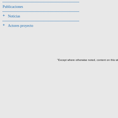
Publicaciones
-> Hallado en UE del tipo:
Objetos clasificados según
Noticias
los tipos de UE del GE
Actores proyecto
Cernidor(1)
Depósito (10)
Depósito de artefactos(18)
Depósito de artefactos y
osamentas(2)
"Except where otherwise noted, content on this si
Depósito de artefactos.(1)
Depósito de cerámica(40)
Depósito de huesos humanos
desarticulados(3)
Depósito-sedimento(2)
Entierro(77)
Entierro-ofrenda(3)
Forjado y ofrenda
colapsados(46)