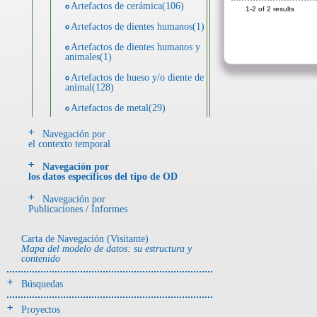
Artefactos de cerámica(106)
1-2 of 2 results
Artefactos de dientes humanos(1)
Artefactos de dientes humanos y
animales(1)
Artefactos de hueso y/o diente de
animal(128)
Artefactos de metal(29)
Artefactos de metal y hueso y/o
Navegación por
diente de animal(5)
el contexto temporal
Artefactos de metal y resina(2)
Navegación por
los datos específicos del tipo de OD
Artefactos de piedra(6)
Navegación por
Ecofactos animales(1)
Publicaciones / Informes
Registro de restos óseos humanos
(huesos)(18)
Carta de Navegación (Visitante)
Mapa del modelo de datos: su estructura y
Registro de unidades
contenido
estratigráficas(4)
Búsquedas
- UE# y tipo de UE
donde se halló el objeto
Proyectos