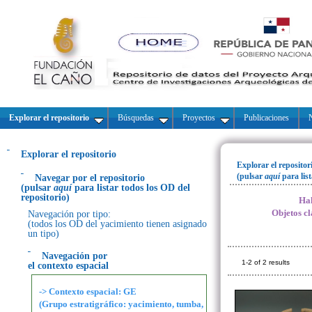
Explorar el repositorio
Búsquedas
Proyectos
Publicaciones
N
Explorar el repositorio
Explorar el repositor
(pulsar
aquí
para lis
Navegar por el repositorio
(pulsar
aquí
para listar todos los OD del
repositorio)
Hal
Objetos cl
Navegación por tipo:
(todos los OD del yacimiento tienen asignado
un tipo)
Navegación por
1-2 of 2 results
el contexto espacial
-> Contexto espacial: GE
(Grupo estratigráfico: yacimiento, tumba,