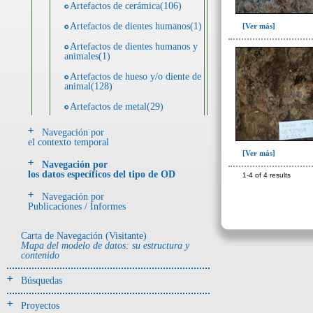
Artefactos de cerámica(106)
Artefactos de dientes humanos(1)
[Ver más]
Artefactos de dientes humanos y
animales(1)
Artefactos de hueso y/o diente de
animal(128)
Artefactos de metal(29)
Artefactos de metal y hueso y/o
Navegación por
diente de animal(5)
el contexto temporal
[Ver más]
Artefactos de metal y resina(2)
Navegación por
los datos específicos del tipo de OD
1-4 of 4 results
Artefactos de piedra(6)
Navegación por
Ecofactos animales(1)
Publicaciones / Informes
Registro de restos óseos humanos
(huesos)(18)
Carta de Navegación (Visitante)
Mapa del modelo de datos: su estructura y
Registro de unidades
contenido
estratigráficas(4)
Búsquedas
- UE# y tipo de UE
donde se halló el objeto
Proyectos