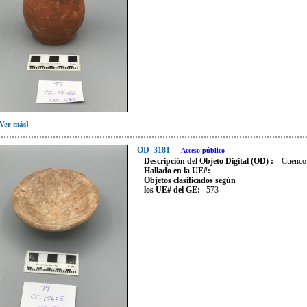
[Ver más]
OD
3181
-
Acceso público
Descripción del Objeto Digital (OD) :
Cuenco
Hallado en la UE#:
Objetos clasificados según
los UE# del GE:
573