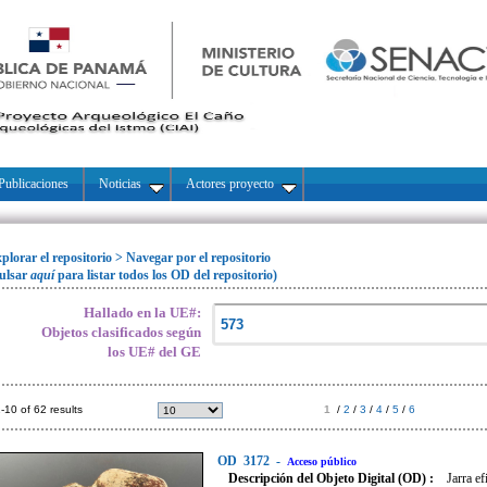
Publicaciones
Noticias
Actores proyecto
plorar el repositorio
>
Navegar por el repositorio
ulsar
aquí
para listar todos los OD del repositorio)
Hallado en la UE#:
Objetos clasificados según
los UE# del GE
-10 of 62 results
1
/
2
/
3
/
4
/
5
/
6
OD
3172
-
Acceso público
Descripción del Objeto Digital (OD) :
Jarra e