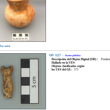
[Ver más]
OD
3227
-
Acceso público
Descripción del Objeto Digital (OD) :
Pendien
Hallado en la UE#:
Objetos clasificados según
los UE# del GE:
573