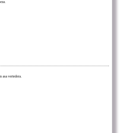
beza.
n asa vertedera.