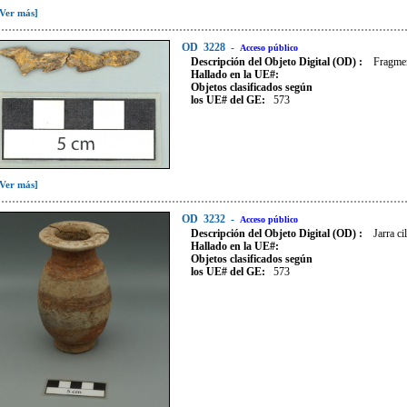
[Ver más]
OD
3228
-
Acceso público
Descripción del Objeto Digital (OD) :
Fragmen
Hallado en la UE#:
Objetos clasificados según
los UE# del GE:
573
[Ver más]
OD
3232
-
Acceso público
Descripción del Objeto Digital (OD) :
Jarra ci
Hallado en la UE#:
Objetos clasificados según
los UE# del GE:
573