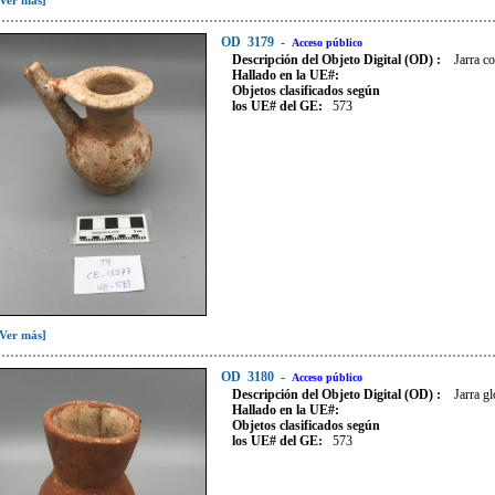
[Ver más]
OD
3179
-
Acceso público
Descripción del Objeto Digital (OD) :
Jarra co
Hallado en la UE#:
Objetos clasificados según
los UE# del GE:
573
[Ver más]
OD
3180
-
Acceso público
Descripción del Objeto Digital (OD) :
Jarra gl
Hallado en la UE#:
Objetos clasificados según
los UE# del GE:
573