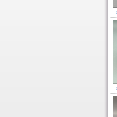
Ofrenda(6)
Ofrenda-depósito(1)
Relleno(26)
Relleno-colmatación(3)
-> Hallado en la UE#:
Objetos clasificados según
los UE# del GE
461(1)
487(1)
491b(1)
493(39)
498(3)
499(7)
501(1)
505(1)