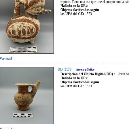
trípode. Tiene una asa que une el cuerpo con la ca
Hallado en la UE#:
Objetos clasificados según
los UE# del GE:
573
[Ver más]
OD
3178
-
Acceso público
Descripción del Objeto Digital (OD) :
Jarra co
Hallado en la UE#:
Objetos clasificados según
los UE# del GE:
573