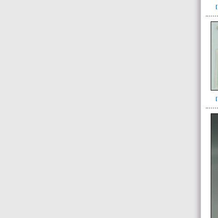
566(3)
568(12)
571(6)
572(2)
573(40)
574(1)
575(27)
576(1)
577(1)
578(14)
579(73)
Limpieza(6)
pedacería de cerámica(1)
Unidad superficial (S) vinculada al
cementerio(98)