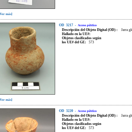
[Ver más]
OD
3217
-
Acceso público
Descripción del Objeto Digital (OD) :
Jarra g
Hallado en la UE#:
Objetos clasificados según
los UE# del GE:
573
[Ver más]
OD
3220
-
Acceso público
Descripción del Objeto Digital (OD) :
Jarra gl
Hallado en la UE#:
Objetos clasificados según
los UE# del GE:
573