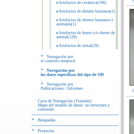
Artefactos de cerámica(106)
Artefactos de dientes humanos(1)
Artefactos de dientes humanos y
animales(1)
Artefactos de hueso y/o diente de
animal(128)
Artefactos de metal(29)
Artefactos de metal y hueso y/o
Navegación por
diente de animal(5)
el contexto temporal
Artefactos de metal y resina(2)
Navegación por
los datos específicos del tipo de OD
Artefactos de piedra(6)
Navegación por
Ecofactos animales(1)
Publicaciones / Informes
Registro de restos óseos humanos
(huesos)(18)
Carta de Navegación (Visitante)
Mapa del modelo de datos: su estructura y
Registro de unidades
contenido
estratigráficas(4)
Búsquedas
- UE# y tipo de UE
donde se halló el objeto
Proyectos