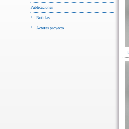
Publicaciones
-> Hallado en UE del tipo:
Objetos clasificados según
Noticias
los tipos de UE del GE
Actores proyecto
Cernidor(1)
Depósito (10)
Depósito de artefactos(18)
Depósito de artefactos y
osamentas(2)
Depósito de artefactos.(1)
Depósito de cerámica(40)
Depósito de huesos humanos
desarticulados(3)
Depósito-sedimento(2)
Entierro(77)
Entierro-ofrenda(3)
Forjado y ofrenda
colapsados(46)