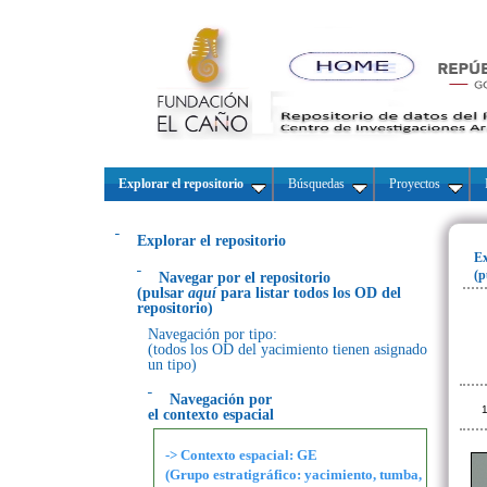
Explorar el repositorio
Búsquedas
Proyectos
Explorar el repositorio
Ex
(p
Navegar por el repositorio
(pulsar
aquí
para listar todos los OD del
repositorio)
Navegación por tipo:
(todos los OD del yacimiento tienen asignado
un tipo)
Navegación por
1
el contexto espacial
-> Contexto espacial: GE
(Grupo estratigráfico: yacimiento, tumba,