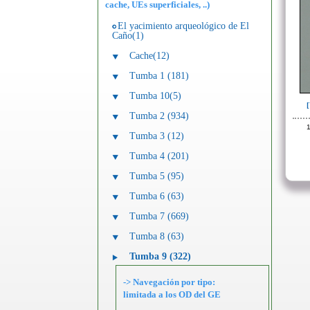
cache, UEs superficiales, ..)
El yacimiento arqueológico de El
Caño(1)
Cache(12)
Tumba 1 (181)
Tumba 10(5)
Tumba 2 (934)
1
Tumba 3 (12)
Tumba 4 (201)
Tumba 5 (95)
Tumba 6 (63)
Tumba 7 (669)
Tumba 8 (63)
Tumba 9 (322)
-> Navegación por tipo:
limitada a los OD del GE