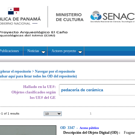
Publicaciones
Noticias
Actores proyecto
plorar el repositorio
>
Navegar por el repositorio
ulsar
aquí
para listar todos los OD del repositorio)
Hallado en la UE#:
Objetos clasificados según
los UE# del GE
-1 of 1 results
1
OD
3347
-
Acceso público
Descripción del Objeto Digital (OD) :
Fragmen