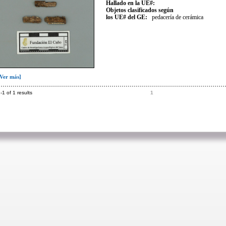
Hallado en la UE#:
Objetos clasificados según
los UE# del GE:
pedacería de cerámica
[Ver más]
-1 of 1 results
1