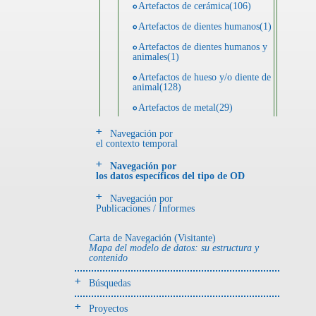
Artefactos de cerámica(106)
Artefactos de dientes humanos(1)
Artefactos de dientes humanos y
animales(1)
Artefactos de hueso y/o diente de
animal(128)
Artefactos de metal(29)
Artefactos de metal y hueso y/o
Navegación por
diente de animal(5)
el contexto temporal
Artefactos de metal y resina(2)
Navegación por
los datos específicos del tipo de OD
Artefactos de piedra(6)
Navegación por
Ecofactos animales(1)
Publicaciones / Informes
Registro de restos óseos humanos
(huesos)(18)
Carta de Navegación (Visitante)
Mapa del modelo de datos: su estructura y
Registro de unidades
contenido
estratigráficas(4)
Búsquedas
- UE# y tipo de UE
donde se halló el objeto
Proyectos