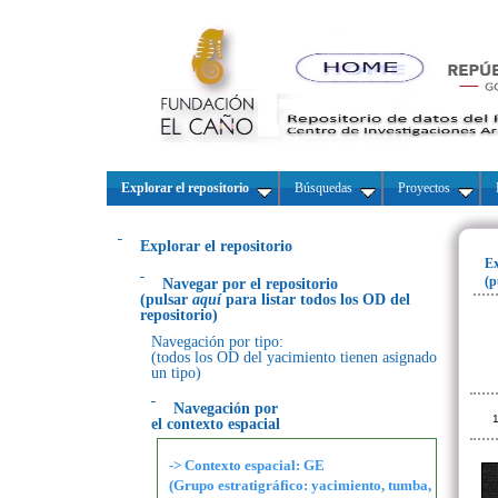
Explorar el repositorio
Búsquedas
Proyectos
Explorar el repositorio
Ex
(p
Navegar por el repositorio
(pulsar
aquí
para listar todos los OD del
repositorio)
Navegación por tipo:
(todos los OD del yacimiento tienen asignado
un tipo)
Navegación por
1
el contexto espacial
-> Contexto espacial: GE
(Grupo estratigráfico: yacimiento, tumba,