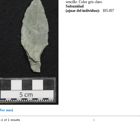
sencillo. Color gris claro.
Subunidad
(ajuar del individuo):
I05-I07
[Ver más]
-1 of 1 results
1