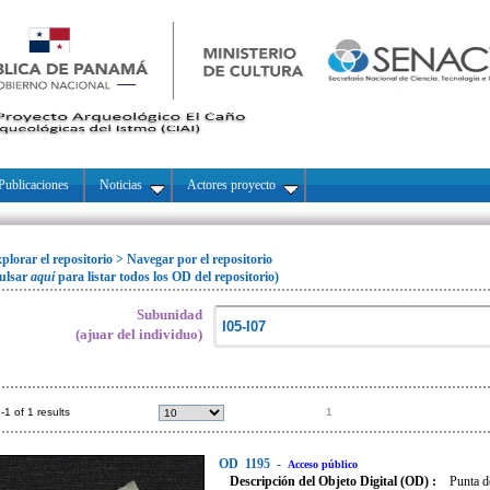
Publicaciones
Noticias
Actores proyecto
plorar el repositorio
>
Navegar por el repositorio
ulsar
aquí
para listar todos los OD del repositorio)
Subunidad
(ajuar del individuo)
-1 of 1 results
1
OD
1195
-
Acceso público
Descripción del Objeto Digital (OD) :
Punta d