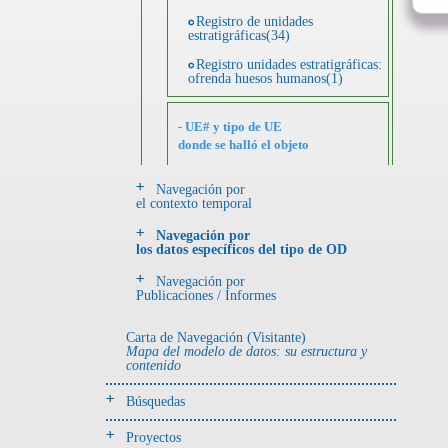
Registro de unidades
estratigráficas(34)
Registro unidades estratigráficas:
ofrenda huesos humanos(1)
- UE# y tipo de UE
donde se halló el objeto
Navegación por
-> Hallado en UE del tipo:
el contexto temporal
Objetos clasificados según
los tipos de UE del GE
Navegación por
los datos específicos del tipo de OD
Depósito de cerámica(1)
Navegación por
Entierro(86)
Publicaciones / Informes
Entierro-ofrenda(1)
Carta de Navegación (Visitante)
Ofrenda(51)
Mapa del modelo de datos: su estructura y
contenido
Ofrenda (?)(2)
Búsquedas
Relleno-colmatación(1)
Proyectos