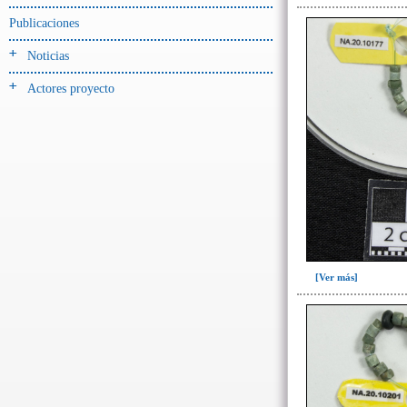
-> Hallado en UE del tipo:
Objetos clasificados según
Publicaciones
los tipos de UE del GE
Noticias
Cernidor(3)
Actores proyecto
Depósito (28)
Depósito de artefactos y
osamentas(5)
Depósito de artefactos.(2)
Depósito de huesos humanos(1)
Derrumbe(81)
Derrumbe-ofrenda(2)
Deslizamiento de materiales(13)
[Ver más]
Entierro(489)
Entierro-ofrenda(80)
Forjado y ofrenda
colapsados(4)
Ofrenda(78)