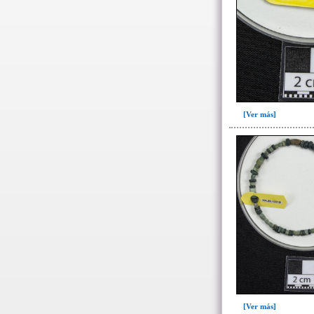
Ofrenda post-liminal(12)
Relleno(21)
Relleno-colmatación(39)
Socavón(1)
-> Hallado en la UE#:
Objetos clasificados según
[Ver más]
los UE# del GE
007(2)
008(16)
087(64)
088(137)
092(1)
098(5)
100(3)
101(23)
103(26)
[Ver más]