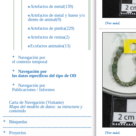
Artefactos de metal(139)
Artefactos de metal y hueso y/o
diente de animal(9)
[Ver más]
Artefactos de piedra(229)
Artefactos de resina(2)
Ecofactos animales(13)
Ecofactos de concha(2)
Navegación por
el contexto temporal
Ecofactos de piedra(3)
Navegación por
Registro de restos óseos humanos
los datos específicos del tipo de OD
(individuos)(28)
Navegación por
Registro de unidades
Publicaciones / Informes
estratigráficas(64)
Registro unidades estratigráficas:
Carta de Navegación (Visitante)
ofrenda huesos humanos(3)
Mapa del modelo de datos: su estructura y
contenido
- UE# y tipo de UE
Búsquedas
donde se halló el objeto
Proyectos
[Ver más]