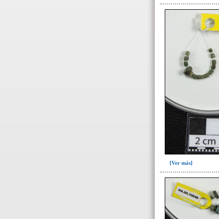
104(60)
104c(1)
106(46)
107(5)
108(18)
127(1)
128(44)
129(6)
130(10)
131(23)
134(288)
[Ver más]
-> Subunidad
(ajuar del individuo)
Cernidor(10)
cernidor-I16(1)