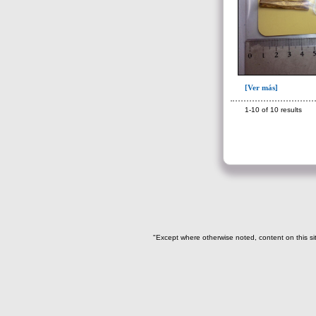
I16(22)
I18(1)
I18-I14-I15(5)
I18-I19(1)
[Ver más]
I19(7)
1-10 of 10 results
-> Subunidad
(individuo)
I01(1)
I02 (1)
I03(1)
I04-I05-I16(1)
"Except where otherwise noted, content on this si
I05(1)
I06(1)
I07(1)
I08(1)