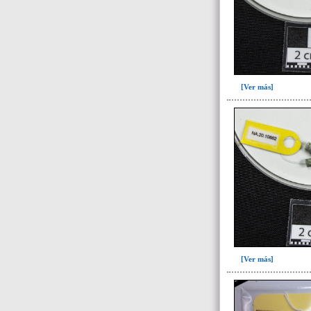
I01(5)
I01-I11(7)
I03(6)
I04(7)
I04-I05-I16(2)
[Ver más]
I07(76)
I08(2)
I08-I13(1)
I09(16)
I10(3)
I11(1)
I12(9)
I13(16)
[Ver más]
I13-I19(1)
I14 (9)
I15(1)