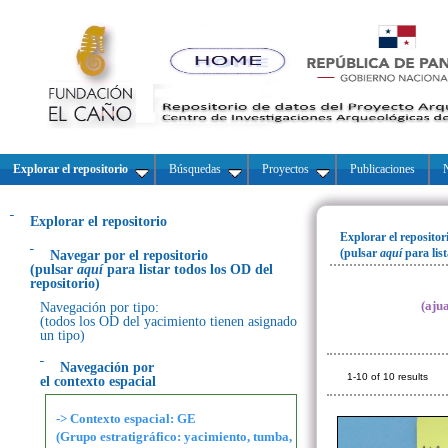
Explorar el repositorio
Búsquedas
Proyectos
Publicaciones
N
Explorar el repositorio
Explorar el repositor
(pulsar
aquí
para lis
Navegar por el repositorio
(pulsar
aquí
para listar todos los OD del
repositorio)
(aju
Navegación por tipo:
(todos los OD del yacimiento tienen asignado
un tipo)
Navegación por
1-10 of 10 results
el contexto espacial
-> Contexto espacial: GE
(Grupo estratigráfico: yacimiento, tumba,