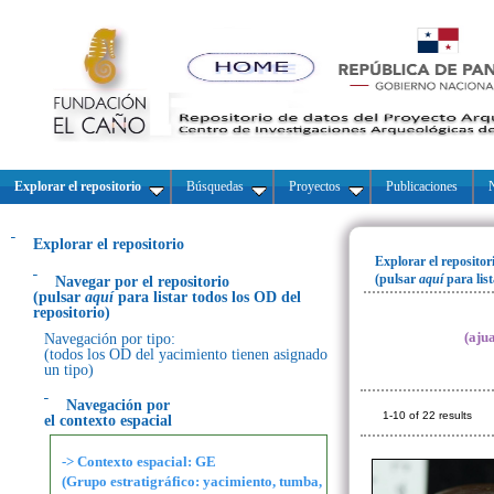
Explorar el repositorio
Búsquedas
Proyectos
Publicaciones
N
Explorar el repositorio
Explorar el repositor
(pulsar
aquí
para lis
Navegar por el repositorio
(pulsar
aquí
para listar todos los OD del
repositorio)
(aju
Navegación por tipo:
(todos los OD del yacimiento tienen asignado
un tipo)
Navegación por
1-10 of 22 results
el contexto espacial
-> Contexto espacial: GE
(Grupo estratigráfico: yacimiento, tumba,