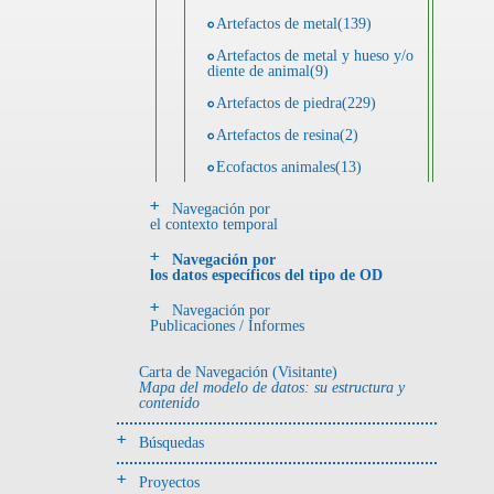
Artefactos de metal(139)
Artefactos de metal y hueso y/o
diente de animal(9)
Artefactos de piedra(229)
Artefactos de resina(2)
Ecofactos animales(13)
Ecofactos de concha(2)
Navegación por
el contexto temporal
Ecofactos de piedra(3)
Navegación por
Registro de restos óseos humanos
los datos específicos del tipo de OD
(individuos)(28)
Navegación por
Registro de unidades
Publicaciones / Informes
estratigráficas(64)
Registro unidades estratigráficas:
Carta de Navegación (Visitante)
ofrenda huesos humanos(3)
Mapa del modelo de datos: su estructura y
contenido
- UE# y tipo de UE
Búsquedas
donde se halló el objeto
Proyectos