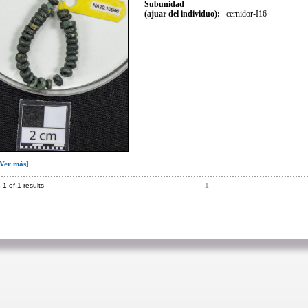
Subunidad
(ajuar del individuo):
cernidor-I16
[Ver más]
-1 of 1 results
1