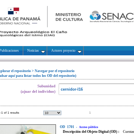
Publicaciones
Noticias
Actores proyecto
plorar el repositorio
>
Navegar por el repositorio
ulsar
aquí
para listar todos los OD del repositorio)
Subunidad
(ajuar del individuo)
-1 of 1 results
1
OD
1701
-
Acceso público
Descripción del Objeto Digital (OD) :
Cuentas