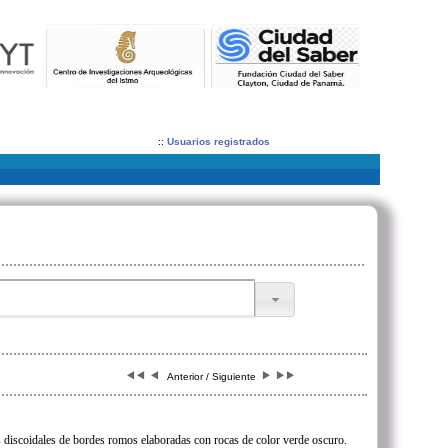
::
Usuarios registrados
Anterior / Siguiente
 discoidales de bordes romos elaboradas con rocas de color verde oscuro.