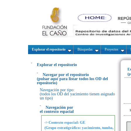
Explorar el repositorio
Búsquedas
Proyectos
Explorar el repositorio
Ex
(p
Navegar por el repositorio
(pulsar
aquí
para listar todos los OD del
repositorio)
Navegación por tipo:
(todos los OD del yacimiento tienen asignado
un tipo)
Navegación por
1
el contexto espacial
-> Contexto espacial: GE
(Grupo estratigráfico: yacimiento, tumba,