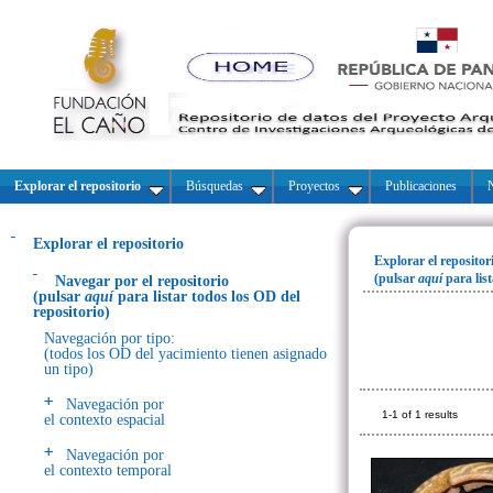
Explorar el repositorio
Búsquedas
Proyectos
Publicaciones
N
Explorar el repositorio
Explorar el repositor
(pulsar
aquí
para lis
Navegar por el repositorio
(pulsar
aquí
para listar todos los OD del
repositorio)
Navegación por tipo:
(todos los OD del yacimiento tienen asignado
un tipo)
Navegación por
1-1 of 1 results
el contexto espacial
Navegación por
el contexto temporal