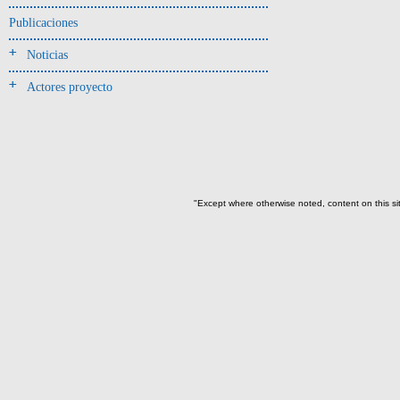
Jarra(340)
Publicaciones
Mamaderas(1)
Noticias
misceláneo(1)
Actores proyecto
Molde(1)
Olla(54)
Pedestal(6)
Plato(59)
Silbato(3)
"Except where otherwise noted, content on this si
Volante de huso(2)
-> Tipo de uso.
Artefactos no cerámicos
Herramientas, armas o útiles(300)
Objetos rituales u
ornamentales(902)
~Sin asignar(2)