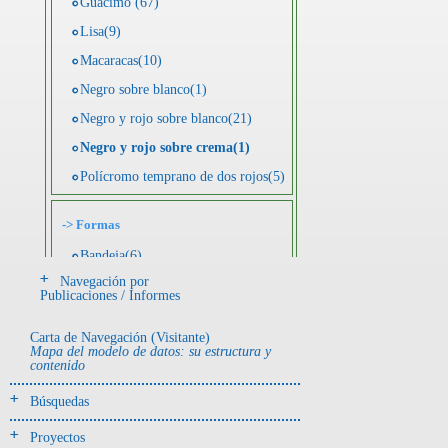
Guácimo (67)
Lisa(9)
Macaracas(10)
Negro sobre blanco(1)
Negro y rojo sobre blanco(21)
Negro y rojo sobre crema(1)
Polícromo temprano de dos rojos(5)
->
Formas
Bandeja(6)
Navegación por
Botella(4)
Publicaciones / Informes
Cuenco(190)
Carta de Navegación (Visitante)
Efigie antropomorfa(24)
Mapa del modelo de datos: su estructura y
contenido
Efigie híbrida(2)
Efigie zoomorfa(56)
Búsquedas
Incensario(13)
Proyectos