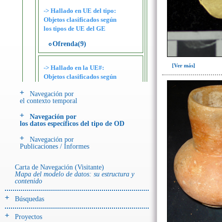
-> Hallado en UE del tipo:
Objetos clasificados según
los tipos de UE del GE
Ofrenda(9)
[Ver más]
-> Hallado en la UE#:
Objetos clasificados según
los UE# del GE
Navegación por
el contexto temporal
113(8)
119(1)
Navegación por
los datos específicos del tipo de OD
Tumba 4 (201)
Navegación por
Publicaciones / Informes
Tumba 5 (95)
Tumba 6 (63)
Carta de Navegación (Visitante)
Mapa del modelo de datos: su estructura y
contenido
Tumba 7 (669)
Tumba 8 (63)
Búsquedas
Tumba 9 (322)
Proyectos