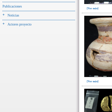
Unidad superficial (S) vinculada al
cementerio(98)
Publicaciones
[Ver más]
~Alineamientos de monolitos en el
Noticias
yacimiento de El Caño(7)
~Contexto desconocido. Objeto
Actores proyecto
recuperado en la escombrera (5)
~Sin asignar(7)
[Ver más]