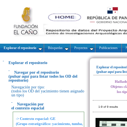
Explorar el repositorio
Búsquedas
Proyectos
Publicaciones
N
Explorar el repositorio
Explorar el repositor
(pulsar
aquí
para lis
Navegar por el repositorio
(pulsar
aquí
para listar todos los OD del
repositorio)
Hallado
Objetos cl
Navegación por tipo:
(todos los OD del yacimiento tienen asignado
los ti
un tipo)
Navegación por
1-9 of 9 results
el contexto espacial
-> Contexto espacial: GE
(Grupo estratigráfico: yacimiento, tumba,