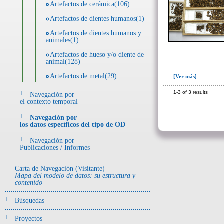
Artefactos de cerámica(106)
Artefactos de dientes humanos(1)
Artefactos de dientes humanos y
animales(1)
Artefactos de hueso y/o diente de
animal(128)
Artefactos de metal(29)
[Ver más]
Artefactos de metal y hueso y/o
1-3 of 3 results
Navegación por
diente de animal(5)
el contexto temporal
Artefactos de metal y resina(2)
Navegación por
los datos específicos del tipo de OD
Artefactos de piedra(6)
Navegación por
Ecofactos animales(1)
Publicaciones / Informes
Registro de restos óseos humanos
(huesos)(18)
Carta de Navegación (Visitante)
Mapa del modelo de datos: su estructura y
Registro de unidades
contenido
estratigráficas(4)
Búsquedas
- UE# y tipo de UE
donde se halló el objeto
Proyectos