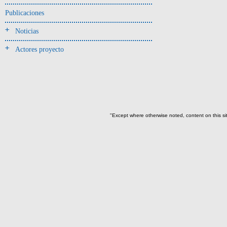
Publicaciones
-> Hallado en UE del tipo:
Objetos clasificados según
Noticias
los tipos de UE del GE
Actores proyecto
Cernidor(1)
Depósito (10)
Depósito de artefactos(18)
Depósito de artefactos y
osamentas(2)
"Except where otherwise noted, content on this si
Depósito de artefactos.(1)
Depósito de cerámica(40)
Depósito de huesos humanos
desarticulados(3)
Depósito-sedimento(2)
Entierro(77)
Entierro-ofrenda(3)
Forjado y ofrenda
colapsados(46)