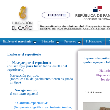
Explorar el repositorio
Búsquedas
Proyectos
Publicaciones
N
Explorar el repositorio
Explorar el repositor
(pulsar
aquí
para lis
Navegar por el repositorio
(pulsar
aquí
para listar todos los OD del
repositorio)
Hallado
Objetos cl
Navegación por tipo:
(todos los OD del yacimiento tienen asignado
los ti
un tipo)
Navegación por
1-3 of 3 results
el contexto espacial
-> Contexto espacial: GE
(Grupo estratigráfico: yacimiento, tumba,