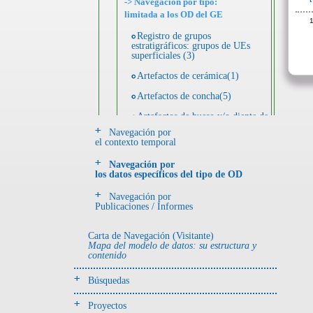
-> Navegación por tipo:
limitada a los OD del GE
1
Registro de grupos
estratigráficos: grupos de UEs
superficiales (3)
Artefactos de cerámica(1)
Artefactos de concha(5)
Artefactos de hueso y/o diente de
animal(1)
Navegación por
el contexto temporal
Artefactos de metal(2)
Navegación por
Artefactos de piedra(4)
los datos específicos del tipo de OD
Ecofactos de concha(6)
Navegación por
Publicaciones / Informes
Muestra arqueológica(10)
Registro de unidades
Carta de Navegación (Visitante)
estratigráficas(66)
Mapa del modelo de datos: su estructura y
contenido
- UE# y tipo de UE
Búsquedas
donde se halló el objeto
Proyectos