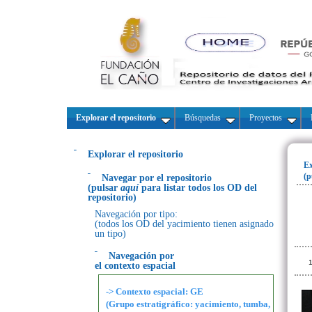
Explorar el repositorio
Búsquedas
Proyectos
Explorar el repositorio
Ex
(p
Navegar por el repositorio
(pulsar
aquí
para listar todos los OD del
repositorio)
Navegación por tipo:
(todos los OD del yacimiento tienen asignado
un tipo)
Navegación por
1
el contexto espacial
-> Contexto espacial: GE
(Grupo estratigráfico: yacimiento, tumba,