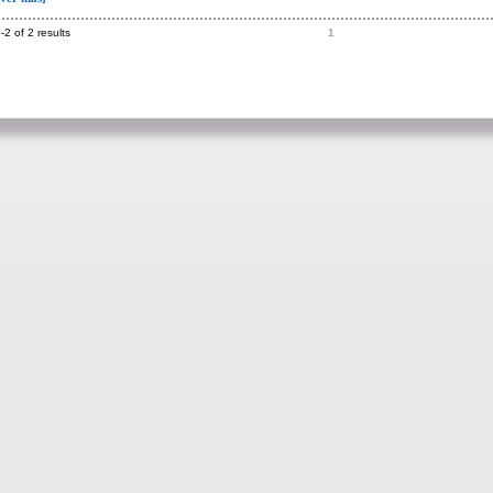
-2 of 2 results
1