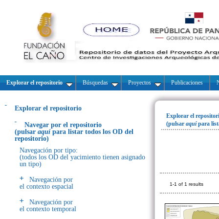
Explorar el repositorio
Búsquedas
Proyectos
Publicaciones
N
Explorar el repositorio
Explorar el repositor
(pulsar
aquí
para lis
Navegar por el repositorio
(pulsar
aquí
para listar todos los OD del
repositorio)
Navegación por tipo:
(todos los OD del yacimiento tienen asignado
un tipo)
Navegación por
1-1 of 1 results
el contexto espacial
Navegación por
el contexto temporal