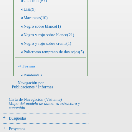
Guácimo (67)
Lisa(9)
Macaracas(10)
Negro sobre blanco(1)
Negro y rojo sobre blanco(21)
Negro y rojo sobre crema(1)
Polícromo temprano de dos rojos(5)
->
Formas
Bandeja(6)
Navegación por
Botella(4)
Publicaciones / Informes
Cuenco(190)
Carta de Navegación (Visitante)
Efigie antropomorfa(24)
Mapa del modelo de datos: su estructura y
contenido
Efigie híbrida(2)
Efigie zoomorfa(56)
Búsquedas
Incensario(13)
Proyectos