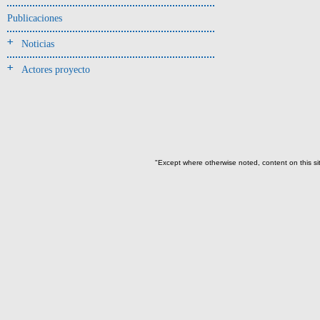
Jarra(340)
Publicaciones
Mamaderas(1)
Noticias
misceláneo(1)
Actores proyecto
Molde(1)
Olla(54)
Pedestal(6)
Plato(59)
Silbato(3)
"Except where otherwise noted, content on this si
Volante de huso(2)
-> Tipo de uso.
Artefactos no cerámicos
Herramientas, armas o útiles(300)
Objetos rituales u
ornamentales(902)
~Sin asignar(2)