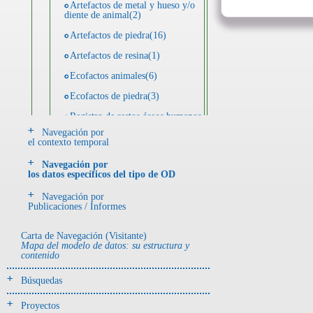
Artefactos de metal y hueso y/o
diente de animal(2)
Artefactos de piedra(16)
Artefactos de resina(1)
Ecofactos animales(6)
Ecofactos de piedra(3)
Registro de restos óseos humanos
(individuos)(32)
Navegación por
el contexto temporal
Registro de unidades
estratigráficas(68)
Navegación por
los datos específicos del tipo de OD
- UE# y tipo de UE
Navegación por
donde se halló el objeto
Publicaciones / Informes
Carta de Navegación (Visitante)
-> Hallado en UE del tipo:
Mapa del modelo de datos: su estructura y
Objetos clasificados según
contenido
los tipos de UE del GE
Búsquedas
Derrumbe(1)
Entierro(97)
Proyectos