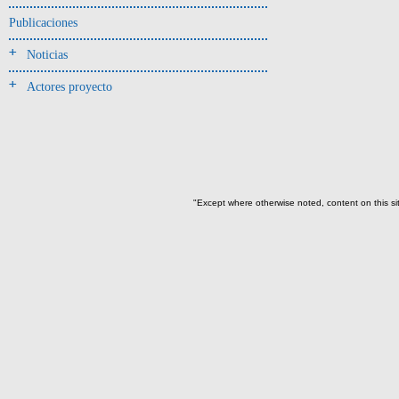
Forjado y ofrenda
Publicaciones
colapsados(4)
Ofrenda(2)
Noticias
Relleno (poste)(2)
Actores proyecto
Relleno-colmatación(4)
-> Hallado en la UE#:
Objetos clasificados según
los UE# del GE
"Except where otherwise noted, content on this si
104(1)
110(1)
261(1)
390(4)
391(119)
-> Subunidad
(ajuar del individuo)
cernidor-I1(3)