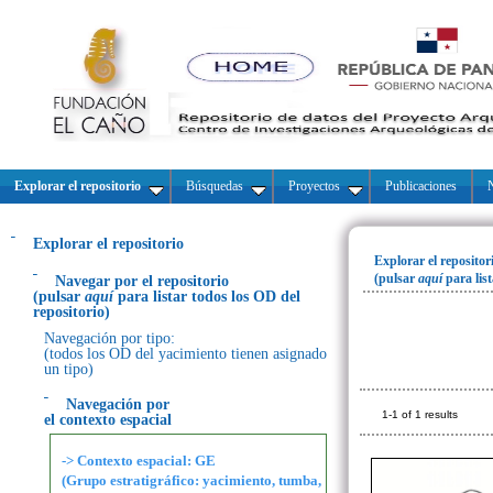
Explorar el repositorio
Búsquedas
Proyectos
Publicaciones
N
Explorar el repositorio
Explorar el repositor
(pulsar
aquí
para lis
Navegar por el repositorio
(pulsar
aquí
para listar todos los OD del
repositorio)
Navegación por tipo:
(todos los OD del yacimiento tienen asignado
un tipo)
Navegación por
1-1 of 1 results
el contexto espacial
-> Contexto espacial: GE
(Grupo estratigráfico: yacimiento, tumba,