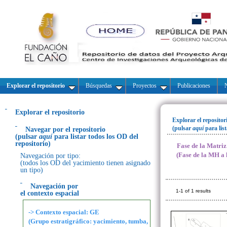
Explorar el repositorio
Búsquedas
Proyectos
Publicaciones
N
Explorar el repositorio
Explorar el repositor
(pulsar
aquí
para lis
Navegar por el repositorio
(pulsar
aquí
para listar todos los OD del
repositorio)
Fase de la Matri
(Fase de la MH a 
Navegación por tipo:
(todos los OD del yacimiento tienen asignado
un tipo)
Navegación por
1-1 of 1 results
el contexto espacial
-> Contexto espacial: GE
(Grupo estratigráfico: yacimiento, tumba,