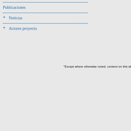
-> Hallado en UE del tipo:
Objetos clasificados según
Publicaciones
los tipos de UE del GE
Noticias
Cernidor(3)
Actores proyecto
Depósito (28)
Depósito de artefactos y
osamentas(5)
Depósito de artefactos.(2)
Depósito de huesos humanos(1)
"Except where otherwise noted, content on this si
Derrumbe(81)
Derrumbe-ofrenda(2)
Deslizamiento de materiales(13)
Entierro(489)
Entierro-ofrenda(80)
Forjado y ofrenda
colapsados(4)
Ofrenda(78)