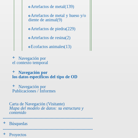
Artefactos de metal(139)
Artefactos de metal y hueso y/o
diente de animal(9)
Artefactos de piedra(229)
Artefactos de resina(2)
Ecofactos animales(13)
Ecofactos de concha(2)
Navegación por
el contexto temporal
Ecofactos de piedra(3)
Navegación por
Registro de restos óseos humanos
los datos específicos del tipo de OD
(individuos)(28)
Navegación por
Registro de unidades
Publicaciones / Informes
estratigráficas(64)
Registro unidades estratigráficas:
Carta de Navegación (Visitante)
ofrenda huesos humanos(3)
Mapa del modelo de datos: su estructura y
contenido
- UE# y tipo de UE
Búsquedas
donde se halló el objeto
Proyectos