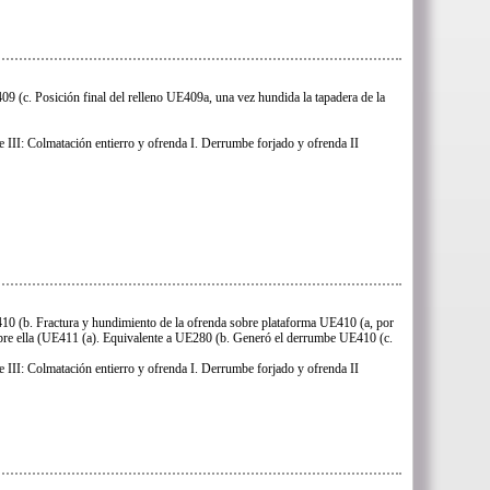
9 (c. Posición final del relleno UE409a, una vez hundida la tapadera de la
e III: Colmatación entierro y ofrenda I. Derrumbe forjado y ofrenda II
0 (b. Fractura y hundimiento de la ofrenda sobre plataforma UE410 (a, por
bre ella (UE411 (a). Equivalente a UE280 (b. Generó el derrumbe UE410 (c.
e III: Colmatación entierro y ofrenda I. Derrumbe forjado y ofrenda II