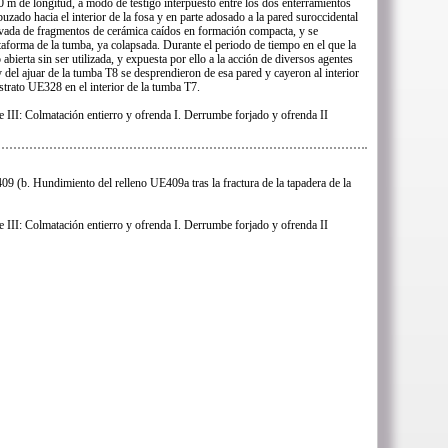
0 m de longitud, a modo de testigo interpuesto entre los dos enterramientos
zado hacia el interior de la fosa y en parte adosado a la pared suroccidental
vada de fragmentos de cerámica caídos en formación compacta, y se
taforma de la tumba, ya colapsada. Durante el periodo de tiempo en el que la
ierta sin ser utilizada, y expuesta por ello a la acción de diversos agentes
del ajuar de la tumba T8 se desprendieron de esa pared y cayeron al interior
estrato UE328 en el interior de la tumba T7.
e III: Colmatación entierro y ofrenda I. Derrumbe forjado y ofrenda II
9 (b. Hundimiento del relleno UE409a tras la fractura de la tapadera de la
e III: Colmatación entierro y ofrenda I. Derrumbe forjado y ofrenda II