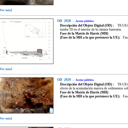
[Ver más]
OD
2928
-
Acceso público
Descripción del Objeto Digital (OD) :
T8-UE40
tumba T8 en el interior de la cámara funeraria.
Fase de la Matriz de Harris (MH)
(Fase de la MH a la que pertenece la UE):
Fas
[Ver más]
OD
2929
-
Acceso público
Descripción del Objeto Digital (OD) :
T8-UE41
efecto de la acumulación masiva de sedimentos so
Fase de la Matriz de Harris (MH)
(Fase de la MH a la que pertenece la UE):
Fas
[Ver más]