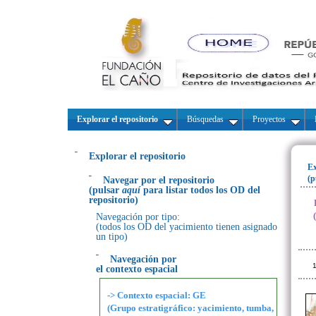
Explorar el repositorio
Búsquedas
Proyectos
Explorar el repositorio
Ex
(p
Navegar por el repositorio
(pulsar
aquí
para listar todos los OD del
repositorio)
Navegación por tipo:
(todos los OD del yacimiento tienen asignado
un tipo)
Navegación por
1
el contexto espacial
-> Contexto espacial: GE
(Grupo estratigráfico: yacimiento, tumba,