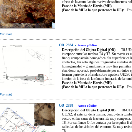
efecto de la acumulación masiva de sedimentos so
Fase de la Matriz de Harris (MH)
(Fase de la MH a la que pertenece la UE):
Fas
[Ver más]
OD
2834
-
Acceso público
Descripción del Objeto Digital (OD) :
T8-UE40
interpone entre las tumbas T4 y T7. Su matriz es un
fino y composición homogénea. Su superficie es l
artefactos, tan solo algunos fragmentos aislados d
homogeneidad y granulometría muy fina permiten i
abandono, aportado probablemente por un único epis
forman parte de la ofrenda sobre tapadera UE280 (
interior de la fosa de la cámara funeraria de la tum
Fase de la Matriz de Harris (MH)
(Fase de la MH a la que pertenece la UE):
Fas
[Ver más]
OD
2838
-
Acceso público
Descripción del Objeto Digital (OD) :
T8-UE42
UE392, al exterior de la misma, dentro de la tumba
oscuro en las caras de fractura. Es muy compacta. 
T8. Por su flanco O fue cortada por la esquina E 
radículas de los árboles del entorno. Es muy resiste
T8.