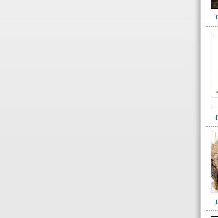
(inicio de la obra). Colmatación
parcial ..(26)
Fase II: Finalización obra.
Colocación entierro, forjado y
ofrendas ..(5)
Fase III: Colmatación entierro
y ofrenda I. Derrumbe forjado y
ofrend..(10)
Fase IV: Colmatación tumba(1)
Tumba 9 (322)
Unidad superficial (S) vinculada al
cementerio(98)
~Alineamientos de monolitos en el
yacimiento de El Caño(7)
~Contexto desconocido. Objeto
recuperado en la escombrera (5)
~Sin asignar(7)