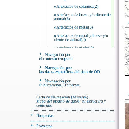
Artefactos de cerámica(2)
Artefactos de hueso y/o diente de
animal(8)
Artefactos de metal(5)
Artefactos de metal y hueso y/o
diente de animal(3)
Artefactos de piedra(2)
Navegación por
Registro de unidades
el contexto temporal
estratigráficas(42)
Navegación por
los datos específicos del tipo de OD
- UE# y tipo de UE
donde se halló el objeto
Navegación por
Publicaciones / Informes
-> Hallado en UE del tipo:
Carta de Navegación (Visitante)
Objetos clasificados según
Mapa del modelo de datos: su estructura y
los tipos de UE del GE
contenido
Depósito-sedimento(1)
Búsquedas
Derrumbe-ofrenda(3)
Proyectos