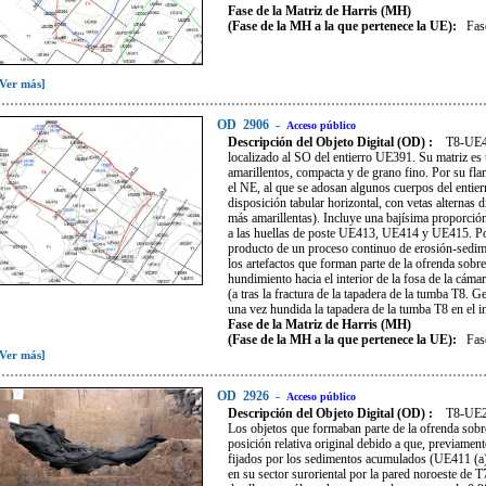
Fase de la Matriz de Harris (MH)
(Fase de la MH a la que pertenece la UE):
Fas
[Ver más]
OD
2906
-
Acceso público
Descripción del Objeto Digital (OD) :
T8-UE41
localizado al SO del entierro UE391. Su matriz es u
amarillentos, compacta y de grano fino. Por su f
el NE, al que se adosan algunos cuerpos del entie
disposición tabular horizontal, con vetas alternas 
más amarillentas). Incluye una bajísima proporció
a las huellas de poste UE413, UE414 y UE415. Por
producto de un proceso continuo de erosión-sediment
los artefactos que forman parte de la ofrenda sobr
hundimiento hacia el interior de la fosa de la cá
(a tras la fractura de la tapadera de la tumba T8.
una vez hundida la tapadera de la tumba T8 en el in
Fase de la Matriz de Harris (MH)
(Fase de la MH a la que pertenece la UE):
Fas
[Ver más]
OD
2926
-
Acceso público
Descripción del Objeto Digital (OD) :
T8-UE28
Los objetos que formaban parte de la ofrenda sobr
posición relativa original debido a que, previame
fijados por los sedimentos acumulados (UE411 (a
en su sector suroriental por la pared noroeste de T