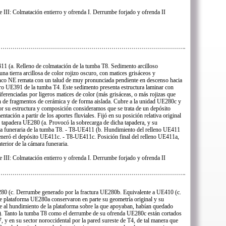
e III: Colmatación entierro y ofrenda I. Derrumbe forjado y ofrenda II
1 (a. Relleno de colmatación de la tumba T8. Sedimento arcilloso
na tierra arcillosa de color rojizo oscuro, con matices grisáceos y
lanco NE remata con un talud de muy pronunciada pendiente en descenso hacia
rro UE391 de la tumba T4. Este sedimento presenta estructura laminar con
diferenciadas por ligeros matices de color (más grisáceas, o más rojizas que
n de fragmentos de cerámica y de forma aislada. Cubre a la unidad UE280c y
 su estructura y composición consideramos que se trata de un depósito
ación a partir de los aportes fluviales. Fijó en su posición relativa original
e tapadera UE280 (a. Provocó la sobrecarga de dicha tapadera, y su
mara funeraria de la tumba T8. - T8-UE411 (b. Hundimiento del relleno UE411
 Generó el depósito UE411c. - T8-UE411c. Posición final del relleno UE411a,
terior de la cámara funeraria.
e III: Colmatación entierro y ofrenda I. Derrumbe forjado y ofrenda II
0 (c. Derrumbe generado por la fractura UE280b. Equivalente a UE410 (c.
e plataforma UE280a conservaron en parte su geometría original y su
nte al hundimiento de la plataforma sobre la que apoyaban, habían quedado
). Tanto la tumba T8 como el derrumbe de su ofrenda UE280c están cortados
7, y en su sector noroccidental por la pared sureste de T4, de tal manera que