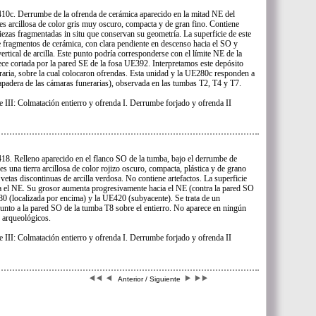
0c. Derrumbe de la ofrenda de cerámica aparecido en la mitad NE del
 es arcillosa de color gris muy oscuro, compacta y de gran fino. Contiene
zas fragmentadas in situ que conservan su geometría. La superficie de este
 fragmentos de cerámica, con clara pendiente en descenso hacia el SO y
ertical de arcilla. Este punto podría corresponderse con el límite NE de la
e cortada por la pared SE de la fosa UE392. Interpretamos este depósito
raria, sobre la cual colocaron ofrendas. Esta unidad y la UE280c responden a
apadera de las cámaras funerarias), observada en las tumbas T2, T4 y T7.
e III: Colmatación entierro y ofrenda I. Derrumbe forjado y ofrenda II
8. Relleno aparecido en el flanco SO de la tumba, bajo el derrumbe de
s una tierra arcillosa de color rojizo oscuro, compacta, plástica y de grano
vetas discontinuas de arcilla verdosa. No contiene artefactos. La superficie
 el NE. Su grosor aumenta progresivamente hacia el NE (contra la pared SO
80 (localizada por encima) y la UE420 (subyacente). Se trata de un
nto a la pared SO de la tumba T8 sobre el entierro. No aparece en ningún
s arqueológicos.
e III: Colmatación entierro y ofrenda I. Derrumbe forjado y ofrenda II
Anterior / Siguiente