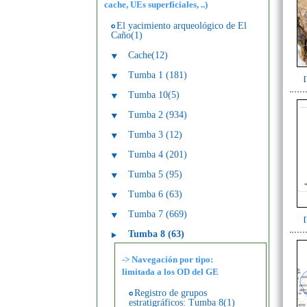
cache, UEs superficiales, ..)
El yacimiento arqueológico de El
Caño(1)
Cache(12)
Tumba 1 (181)
Tumba 10(5)
Tumba 2 (934)
Tumba 3 (12)
Tumba 4 (201)
Tumba 5 (95)
Tumba 6 (63)
Tumba 7 (669)
Tumba 8 (63)
-> Navegación por tipo:
limitada a los OD del GE
Registro de grupos
estratigráficos: Tumba 8(1)