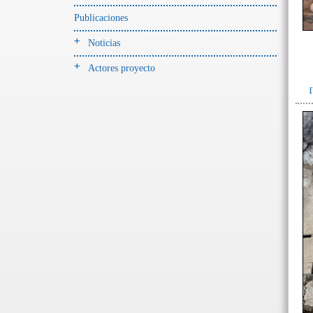
Entierro(9)
Publicaciones
Ofrenda (sobre los cuerpos)(1)
Relleno-colmatación(3)
Noticias
Actores proyecto
-> Hallado en la UE#:
Objetos clasificados según
los UE# del GE
409(2)
410(3)
412(1)
419(1)
420(11)
421(1)
->
Fase de la Matriz de Harris (MH)
(Fase de la MH a la que pertenece la
UE)
Fase I: Construcción tumba