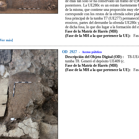
de ellas tan sólo se ha conservado un tramo de 0,9
posteriores. La UE280c es un estrato fuertemente bu
de la misma, que contiene una proporción muy ele
corresponde con los restos de la ofrenda sobre pla
fosa principal de la tumba T7 (UE277) permaneció ab
erosivos, partes del derrumbe la ofrenda UE280c y 
de dicha fosa, lo que dio lugar a la formación del 
Fase de la Matriz de Harris (MH)
(Fase de la MH a la que pertenece la UE):
Fas
[Ver más]
OD
2927
-
Acceso público
Descripción del Objeto Digital (OD) :
T8-UE40
tumba T8. Generó el depósito UE409 (c.
Fase de la Matriz de Harris (MH)
(Fase de la MH a la que pertenece la UE):
Fas