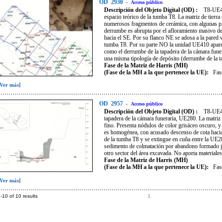
OD
2930
-
Acceso público
Descripción del Objeto Digital (OD) :
T8-UE41
espacio teórico de la tumba T8. La matriz de tierra
numerosos fragmentos de cerámica, con algunas pie
derrumbe es abrupta por el afloramiento masivo de
hacia el SE. Por su flanco NE se adosa a la pared v
tumba T8. Por su parte NO la unidad UE410 aparec
como el derrumbe de la tapadera de la cámara fune
una misma tipología de depósito (derrumbe de la t
Fase de la Matriz de Harris (MH)
(Fase de la MH a la que pertenece la UE):
Fas
[Ver más]
OD
2957
-
Acceso público
Descripción del Objeto Digital (OD) :
T8-UE41
tapadera de la cámara funeraria, UE280. La matriz e
fino. Presenta nódulos de color grisáceo oscuro, y 
es homogénea, con acusado descenso de cota hacia
de la tumba T8 y se extingue en cuña entre la UE2
sedimento de colmatación por abandono formado ju
otro sector del área excavada. No aporta materiale
Fase de la Matriz de Harris (MH)
(Fase de la MH a la que pertenece la UE):
Fas
[Ver más]
-10 of 10 results
1