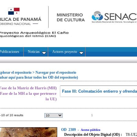
Publicaciones
Noticias
Actores proyecto
plorar el repositorio
>
Navegar por el repositorio
ulsar
aquí
para listar todos los OD del repositorio)
Fase de la Matriz de Harris (MH)
(Fase de la MH a la que pertenece
la UE)
-10 of 10 results
1
OD
2309
-
Acceso público
Descripción del Objeto Digital (OD) :
T8-UE28