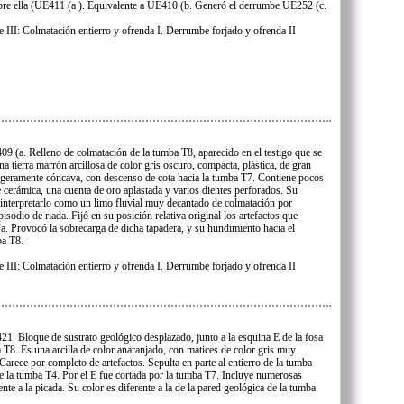
bre ella (UE411 (a ). Equivalente a UE410 (b. Generó el derrumbe UE252 (c.
e III: Colmatación entierro y ofrenda I. Derrumbe forjado y ofrenda II
9 (a. Relleno de colmatación de la tumba T8, aparecido en el testigo que se
a tierra marrón arcillosa de color gris oscuro, compacta, plástica, de gran
igeramente cóncava, con descenso de cota hacia la tumba T7. Contiene pocos
e cerámica, una cuenta de oro aplastada y varios dientes perforados. Su
nterpretarlo como un limo fluvial muy decantado de colmatación por
odio de riada. Fijó en su posición relativa original los artefactos que
a. Provocó la sobrecarga de dicha tapadera, y su hundimiento hacia el
ba T8.
e III: Colmatación entierro y ofrenda I. Derrumbe forjado y ofrenda II
1. Bloque de sustrato geológico desplazado, junto a la esquina E de la fosa
 T8. Es una arcilla de color anaranjado, con matices de color gris muy
Carece por completo de artefactos. Sepulta en parte al entierro de la tumba
de la tumba T4. Por el E fue cortada por la tumba T7. Incluye numerosas
nte a la picada. Su color es diferente a la de la pared geológica de la tumba