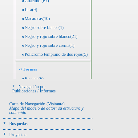
Guácimo (67)
Lisa(9)
Macaracas(10)
Negro sobre blanco(1)
Negro y rojo sobre blanco(21)
Negro y rojo sobre crema(1)
Polícromo temprano de dos rojos(5)
->
Formas
Bandeja(6)
Navegación por
Botella(4)
Publicaciones / Informes
Cuenco(190)
Carta de Navegación (Visitante)
Efigie antropomorfa(24)
Mapa del modelo de datos: su estructura y
contenido
Efigie híbrida(2)
Efigie zoomorfa(56)
Búsquedas
Incensario(13)
Proyectos