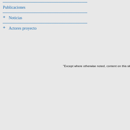
Jarra(340)
Publicaciones
Mamaderas(1)
Noticias
misceláneo(1)
Actores proyecto
Molde(1)
Olla(54)
Pedestal(6)
Plato(59)
Silbato(3)
"Except where otherwise noted, content on this si
Volante de huso(2)
-> Tipo de uso.
Artefactos no cerámicos
Herramientas, armas o útiles(300)
Objetos rituales u
ornamentales(902)
->
Clase de artefacto