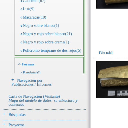
Guácimo (67)
Lisa(9)
Macaracas(10)
Negro sobre blanco(1)
Negro y rojo sobre blanco(21)
Negro y rojo sobre crema(1)
Polícromo temprano de dos rojos(5)
[Ver más]
->
Formas
Bandeja(6)
Navegación por
Botella(4)
Publicaciones / Informes
Cuenco(190)
Carta de Navegación (Visitante)
Efigie antropomorfa(24)
Mapa del modelo de datos: su estructura y
contenido
Efigie híbrida(2)
Efigie zoomorfa(56)
Búsquedas
Incensario(13)
Proyectos