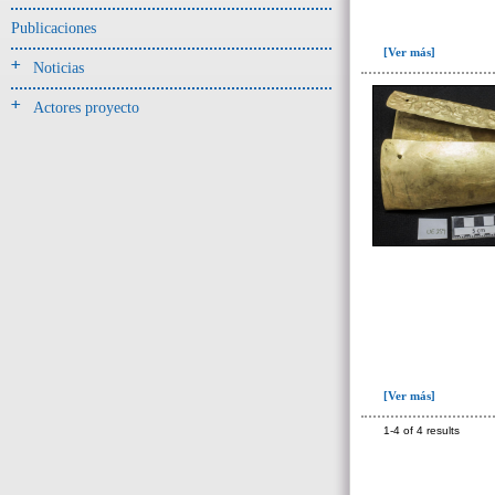
Jarra(340)
Publicaciones
Mamaderas(1)
[Ver más]
Noticias
misceláneo(1)
Actores proyecto
Molde(1)
Olla(54)
Pedestal(6)
Plato(59)
Silbato(3)
Volante de huso(2)
-> Tipo de uso.
Artefactos no cerámicos
Herramientas, armas o útiles(300)
[Ver más]
Objetos rituales u
ornamentales(902)
1-4 of 4 results
->
Clase de artefacto