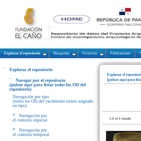
Explorar el repositorio
Búsquedas
Proyectos
Publicaciones
N
Explorar el repositorio
Explorar el repositor
(pulsar
aquí
para lis
Navegar por el repositorio
(pulsar
aquí
para listar todos los OD del
repositorio)
Navegación por tipo:
(todos los OD del yacimiento tienen asignado
un tipo)
Navegación por
1-4 of 4 results
el contexto espacial
Navegación por
el contexto temporal