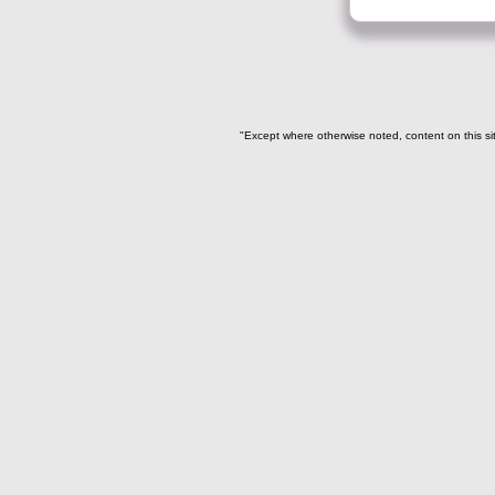
Adorno para la cabeza(1)
Artefacto de oro(1)
Asta de venado(2)
Base de espejo(19)
Botón(5)
"Except where otherwise noted, content on this si
Brazalete(41)
->
Iconografía
Aguila Harpía en reposo(1)
Cocodrilo Mítico (4)
Cocodrilo Mitico
estilizado(2)
Espiga(2)
Liso(16)
Murciélago antropomorfo
(2)
Pareja de Cocodrilos
Miticos antropomorfos(5)