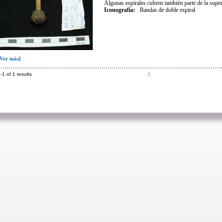
Algunas espirales cubren también parte de la superf
Iconografía
:
Bandas de doble espiral
[Ver más]
-1 of 1 results
1