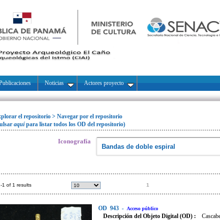
Publicaciones
Noticias
Actores proyecto
plorar el repositorio
>
Navegar por el repositorio
ulsar
aquí
para listar todos los OD del repositorio)
Iconografía
-1 of 1 results
1
OD
943
-
Acceso público
Descripción del Objeto Digital (OD) :
Cascabe