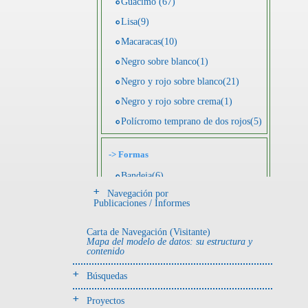
Guácimo (67)
Lisa(9)
Macaracas(10)
Negro sobre blanco(1)
Negro y rojo sobre blanco(21)
Negro y rojo sobre crema(1)
Polícromo temprano de dos rojos(5)
->
Formas
Bandeja(6)
Navegación por
Botella(4)
Publicaciones / Informes
Cuenco(190)
Carta de Navegación (Visitante)
Efigie antropomorfa(24)
Mapa del modelo de datos: su estructura y
contenido
Efigie híbrida(2)
Efigie zoomorfa(56)
Búsquedas
Incensario(13)
Proyectos