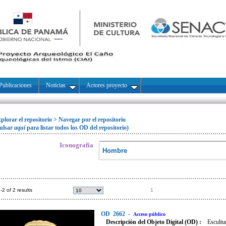
Publicaciones
Noticias
Actores proyecto
plorar el repositorio
>
Navegar por el repositorio
ulsar
aquí
para listar todos los OD del repositorio)
Iconografía
-2 of 2 results
1
OD
2662
-
Acceso público
Descripción del Objeto Digital (OD) :
Escultu