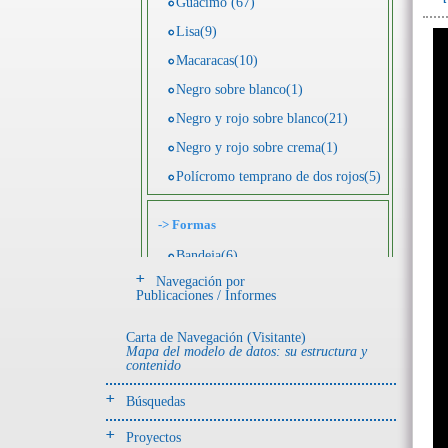
Guácimo (67)
Lisa(9)
Macaracas(10)
Negro sobre blanco(1)
Negro y rojo sobre blanco(21)
Negro y rojo sobre crema(1)
Polícromo temprano de dos rojos(5)
->
Formas
Bandeja(6)
Navegación por
Botella(4)
Publicaciones / Informes
Cuenco(190)
Carta de Navegación (Visitante)
Efigie antropomorfa(24)
Mapa del modelo de datos: su estructura y
contenido
Efigie híbrida(2)
Efigie zoomorfa(56)
Búsquedas
Incensario(13)
Proyectos