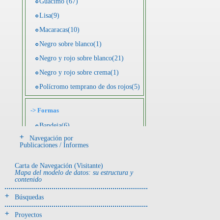
Guácimo (67)
Lisa(9)
Macaracas(10)
Negro sobre blanco(1)
Negro y rojo sobre blanco(21)
Negro y rojo sobre crema(1)
Polícromo temprano de dos rojos(5)
->
Formas
Bandeja(6)
Navegación por
Botella(4)
Publicaciones / Informes
Cuenco(190)
Carta de Navegación (Visitante)
Efigie antropomorfa(24)
Mapa del modelo de datos: su estructura y
contenido
Efigie híbrida(2)
Efigie zoomorfa(56)
Búsquedas
Incensario(13)
Proyectos