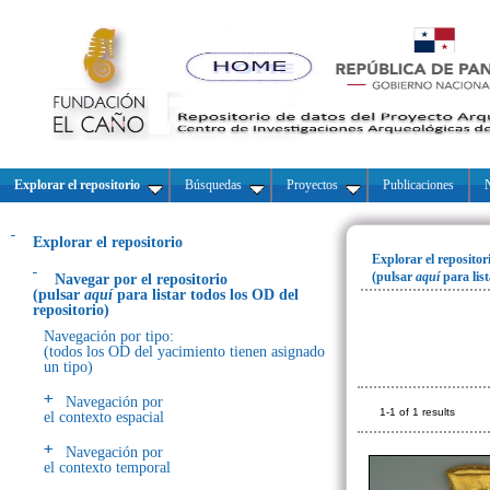
Explorar el repositorio
Búsquedas
Proyectos
Publicaciones
N
Explorar el repositorio
Explorar el repositor
(pulsar
aquí
para lis
Navegar por el repositorio
(pulsar
aquí
para listar todos los OD del
repositorio)
Navegación por tipo:
(todos los OD del yacimiento tienen asignado
un tipo)
Navegación por
1-1 of 1 results
el contexto espacial
Navegación por
el contexto temporal