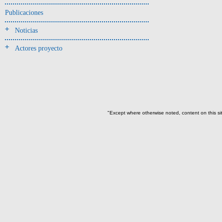
Jarra(340)
Publicaciones
Mamaderas(1)
Noticias
misceláneo(1)
Actores proyecto
Molde(1)
Olla(54)
Pedestal(6)
Plato(59)
Silbato(3)
"Except where otherwise noted, content on this si
Volante de huso(2)
-> Tipo de uso.
Artefactos no cerámicos
Herramientas, armas o útiles(300)
Objetos rituales u
ornamentales(902)
->
Clase de artefacto