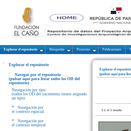
Explorar el repositorio
Búsquedas
Proyectos
Publicaciones
N
Explorar el repositorio
Explorar el repositor
(pulsar
aquí
para lis
Navegar por el repositorio
(pulsar
aquí
para listar todos los OD del
repositorio)
Navegación por tipo:
(todos los OD del yacimiento tienen asignado
un tipo)
Navegación por
1-1 of 1 results
el contexto espacial
Navegación por
el contexto temporal