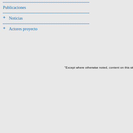
Jarra(340)
Publicaciones
Mamaderas(1)
Noticias
misceláneo(1)
Actores proyecto
Molde(1)
Olla(54)
Pedestal(6)
Plato(59)
Silbato(3)
"Except where otherwise noted, content on this si
Volante de huso(2)
-> Tipo de uso.
Artefactos no cerámicos
Herramientas, armas o útiles(300)
Objetos rituales u
ornamentales(902)
->
Clase de artefacto