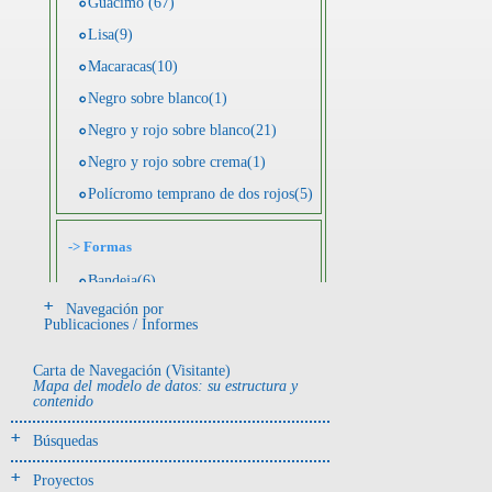
Guácimo (67)
Lisa(9)
Macaracas(10)
Negro sobre blanco(1)
Negro y rojo sobre blanco(21)
Negro y rojo sobre crema(1)
Polícromo temprano de dos rojos(5)
->
Formas
Bandeja(6)
Navegación por
Botella(4)
Publicaciones / Informes
Cuenco(190)
Carta de Navegación (Visitante)
Efigie antropomorfa(24)
Mapa del modelo de datos: su estructura y
contenido
Efigie híbrida(2)
Efigie zoomorfa(56)
Búsquedas
Incensario(13)
Proyectos