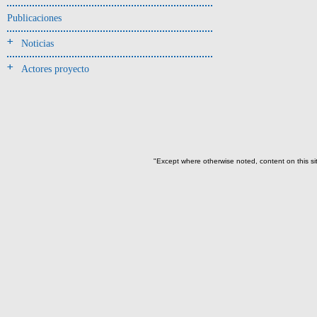
Jarra(340)
Publicaciones
Mamaderas(1)
Noticias
misceláneo(1)
Actores proyecto
Molde(1)
Olla(54)
Pedestal(6)
Plato(59)
Silbato(3)
"Except where otherwise noted, content on this si
Volante de huso(2)
-> Tipo de uso.
Artefactos no cerámicos
Herramientas, armas o útiles(300)
Objetos rituales u
ornamentales(902)
->
Clase de artefacto