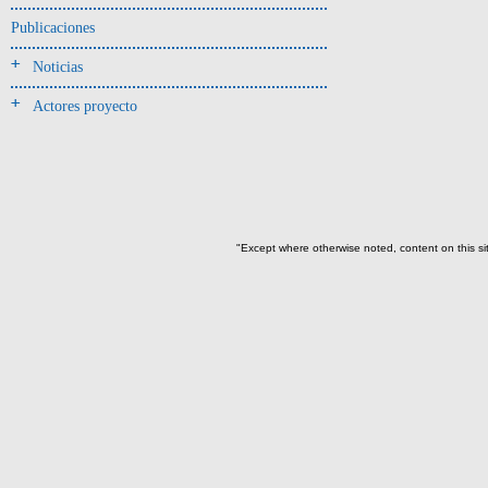
Jarra(340)
Publicaciones
Mamaderas(1)
Noticias
misceláneo(1)
Actores proyecto
Molde(1)
Olla(54)
Pedestal(6)
Plato(59)
Silbato(3)
"Except where otherwise noted, content on this si
Volante de huso(2)
-> Tipo de uso.
Artefactos no cerámicos
Herramientas, armas o útiles(300)
Objetos rituales u
ornamentales(902)
->
Clase de artefacto