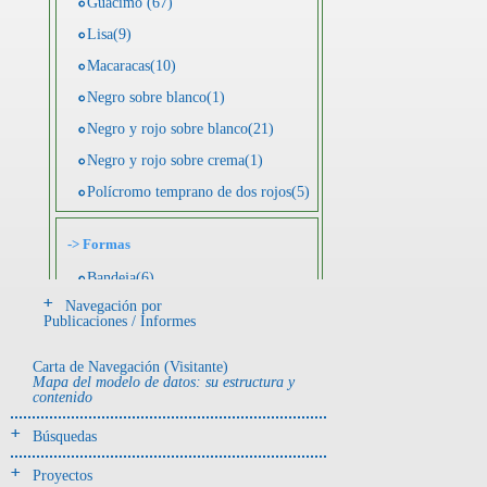
Guácimo (67)
Lisa(9)
Macaracas(10)
Negro sobre blanco(1)
Negro y rojo sobre blanco(21)
Negro y rojo sobre crema(1)
Polícromo temprano de dos rojos(5)
->
Formas
Bandeja(6)
Navegación por
Botella(4)
Publicaciones / Informes
Cuenco(190)
Carta de Navegación (Visitante)
Efigie antropomorfa(24)
Mapa del modelo de datos: su estructura y
contenido
Efigie híbrida(2)
Efigie zoomorfa(56)
Búsquedas
Incensario(13)
Proyectos