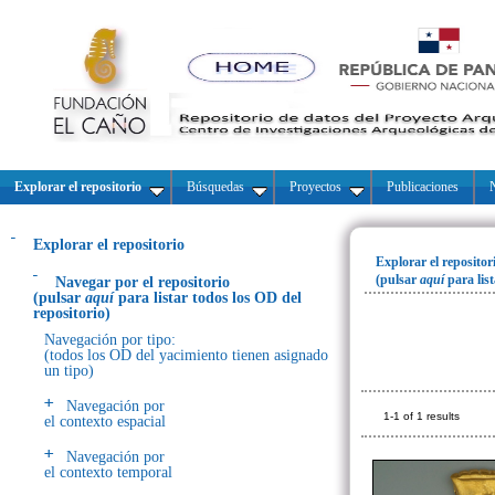
Explorar el repositorio
Búsquedas
Proyectos
Publicaciones
N
Explorar el repositorio
Explorar el repositor
(pulsar
aquí
para lis
Navegar por el repositorio
(pulsar
aquí
para listar todos los OD del
repositorio)
Navegación por tipo:
(todos los OD del yacimiento tienen asignado
un tipo)
Navegación por
1-1 of 1 results
el contexto espacial
Navegación por
el contexto temporal