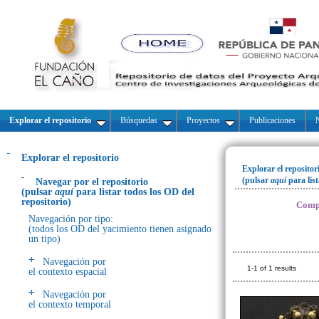
Explorar el repositorio
Búsquedas
Proyectos
Publicaciones
N
Explorar el repositorio
Explorar el repositor
(pulsar
aquí
para lis
Navegar por el repositorio
(pulsar
aquí
para listar todos los OD del
repositorio)
Compo
Navegación por tipo:
(todos los OD del yacimiento tienen asignado
un tipo)
Navegación por
1-1 of 1 results
el contexto espacial
Navegación por
el contexto temporal