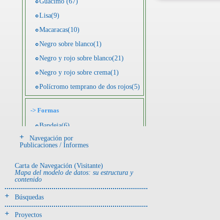
Guácimo (67)
Lisa(9)
Macaracas(10)
Negro sobre blanco(1)
Negro y rojo sobre blanco(21)
Negro y rojo sobre crema(1)
Polícromo temprano de dos rojos(5)
->
Formas
Bandeja(6)
Navegación por
Botella(4)
Publicaciones / Informes
Cuenco(190)
Carta de Navegación (Visitante)
Efigie antropomorfa(24)
Mapa del modelo de datos: su estructura y
contenido
Efigie híbrida(2)
Efigie zoomorfa(56)
Búsquedas
Incensario(13)
Proyectos