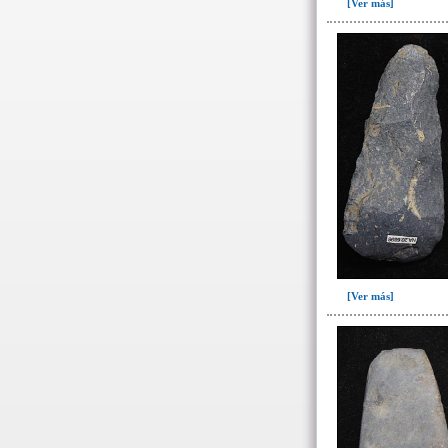
[Ver más]
Cincel(3)
Cincel-pico(3)
Espina de raya(3)
Flauta(7)
Hacha(54)
->
Variedad
Alargada(3)
Almendrada (25)
Pentagonal(1)
Rectangular(2)
[Ver más]
Trapezoidal(23)
hueso de fauna(1)
Lámina(2)
Mano de moler(2)
Metate(3)