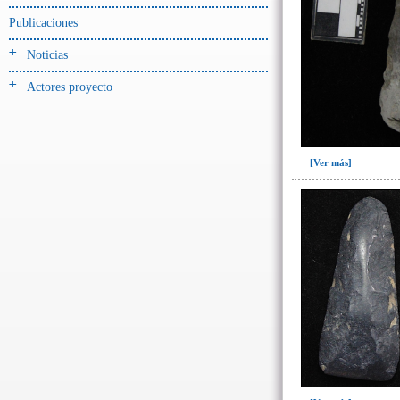
Jarra(340)
Publicaciones
Mamaderas(1)
Noticias
misceláneo(1)
Actores proyecto
Molde(1)
Olla(54)
Pedestal(6)
[Ver más]
Plato(59)
Silbato(3)
Volante de huso(2)
-> Tipo de uso.
Artefactos no cerámicos
Herramientas, armas o
útiles(300)
->
Clase de artefacto
Azuela(52)