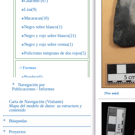
Guácimo (67)
Lisa(9)
Macaracas(10)
Negro sobre blanco(1)
Negro y rojo sobre blanco(21)
Negro y rojo sobre crema(1)
Polícromo temprano de dos rojos(5)
->
Formas
Bandeja(6)
Navegación por
Botella(4)
Publicaciones / Informes
[Ver más]
Cuenco(190)
Carta de Navegación (Visitante)
Efigie antropomorfa(24)
Mapa del modelo de datos: su estructura y
contenido
Efigie híbrida(2)
Efigie zoomorfa(56)
Búsquedas
Incensario(13)
Proyectos