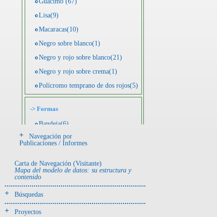
Guácimo (67)
Lisa(9)
Macaracas(10)
Negro sobre blanco(1)
Negro y rojo sobre blanco(21)
Negro y rojo sobre crema(1)
Polícromo temprano de dos rojos(5)
->
Formas
Bandeja(6)
Navegación por
Botella(4)
Publicaciones / Informes
Cuenco(190)
Carta de Navegación (Visitante)
Efigie antropomorfa(24)
Mapa del modelo de datos: su estructura y
contenido
Efigie híbrida(2)
Efigie zoomorfa(56)
Búsquedas
Incensario(13)
Proyectos