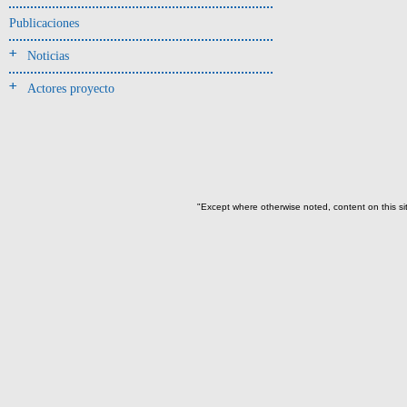
Jarra(340)
Publicaciones
Mamaderas(1)
Noticias
misceláneo(1)
Actores proyecto
Molde(1)
Olla(54)
Pedestal(6)
Plato(59)
Silbato(3)
"Except where otherwise noted, content on this si
Volante de huso(2)
-> Tipo de uso.
Artefactos no cerámicos
Herramientas, armas o
útiles(300)
->
Clase de artefacto
Azuela(52)