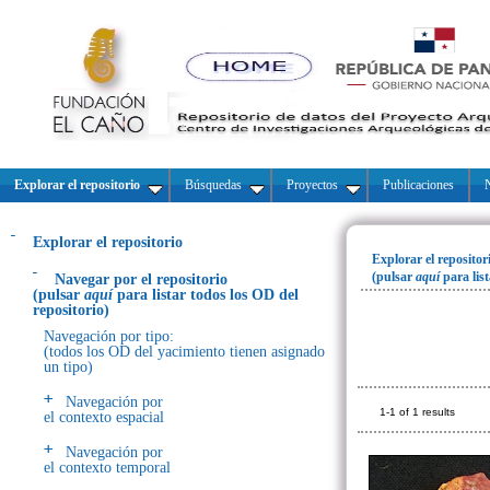
Explorar el repositorio
Búsquedas
Proyectos
Publicaciones
N
Explorar el repositorio
Explorar el repositor
(pulsar
aquí
para lis
Navegar por el repositorio
(pulsar
aquí
para listar todos los OD del
repositorio)
Navegación por tipo:
(todos los OD del yacimiento tienen asignado
un tipo)
Navegación por
1-1 of 1 results
el contexto espacial
Navegación por
el contexto temporal