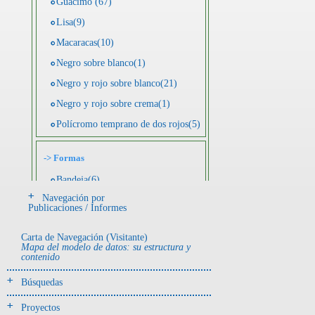
Guácimo (67)
Lisa(9)
Macaracas(10)
Negro sobre blanco(1)
Negro y rojo sobre blanco(21)
Negro y rojo sobre crema(1)
Polícromo temprano de dos rojos(5)
->
Formas
Bandeja(6)
Navegación por
Botella(4)
Publicaciones / Informes
Cuenco(190)
Carta de Navegación (Visitante)
Efigie antropomorfa(24)
Mapa del modelo de datos: su estructura y
contenido
Efigie híbrida(2)
Efigie zoomorfa(56)
Búsquedas
Incensario(13)
Proyectos