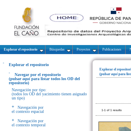
Explorar el repositorio
Búsquedas
Proyectos
Publicaciones
N
Explorar el repositorio
Explorar el repositor
(pulsar
aquí
para lis
Navegar por el repositorio
(pulsar
aquí
para listar todos los OD del
repositorio)
Navegación por tipo:
(todos los OD del yacimiento tienen asignado
un tipo)
Navegación por
1-1 of 1 results
el contexto espacial
Navegación por
el contexto temporal