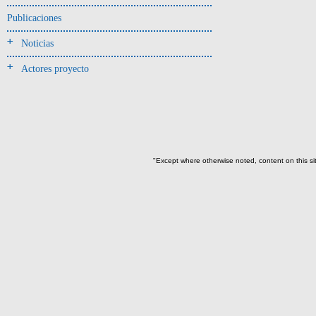
Jarra(340)
Publicaciones
Mamaderas(1)
Noticias
misceláneo(1)
Actores proyecto
Molde(1)
Olla(54)
Pedestal(6)
Plato(59)
Silbato(3)
"Except where otherwise noted, content on this si
Volante de huso(2)
-> Tipo de uso.
Artefactos no cerámicos
Herramientas, armas o
útiles(300)
->
Clase de artefacto
Azuela(52)