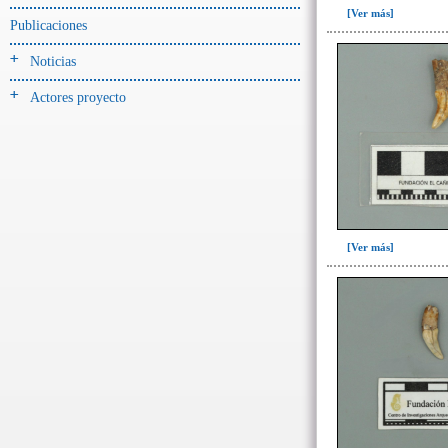
Jarra(340)
[Ver más]
Publicaciones
Mamaderas(1)
Noticias
misceláneo(1)
Actores proyecto
Molde(1)
Olla(54)
Pedestal(6)
Plato(59)
Silbato(3)
Volante de huso(2)
[Ver más]
-> Tipo de uso.
Artefactos no cerámicos
Herramientas, armas o útiles(300)
Objetos rituales u
ornamentales(902)
->
Clase de artefacto