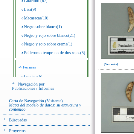
Guácimo (67)
Lisa(9)
Macaracas(10)
Negro sobre blanco(1)
Negro y rojo sobre blanco(21)
Negro y rojo sobre crema(1)
Polícromo temprano de dos rojos(5)
[Ver más]
->
Formas
Bandeja(6)
Navegación por
Botella(4)
Publicaciones / Informes
Cuenco(190)
Carta de Navegación (Visitante)
Efigie antropomorfa(24)
Mapa del modelo de datos: su estructura y
contenido
Efigie híbrida(2)
Efigie zoomorfa(56)
Búsquedas
Incensario(13)
Proyectos