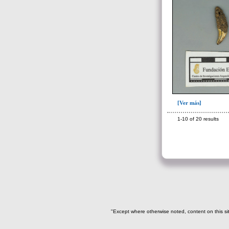
Diente de venado(1)
Diente humano(1)
Diente perforado(135)
Dientes de fauna(1)
Escultura(7)
Espina de pescado(4)
Espina de raya(25)
[Ver más]
Falange(16)
1-10 of 20 results
Figura(16)
Funda(3)
Fundas orejera(7)
Hemiesferas(4)
hueso de fauna(8)
Hueso de perro(2)
"Except where otherwise noted, content on this si
Incisivo de perro(4)