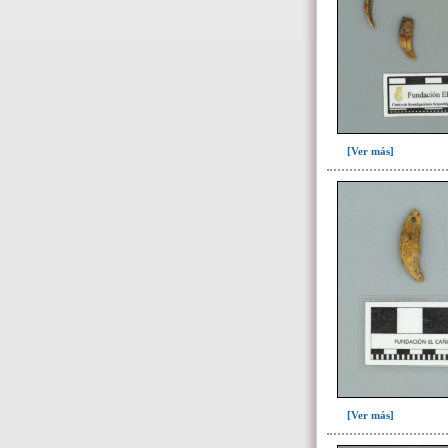
Collar(1)
Collar, separador de
hileras(11)
Colmillo Cuniculus Paca(2)
Colmillo de zaino(1)
Colmillo Fauna(1)
[Ver más]
Cristales de cuarzo(7)
Cuenta de ave(19)
Cuenta de hueso(7)
Cuentas de diversos
artefactos(159)
Cuentas de oro(2)
Dentículo de pez sierra(3)
Diente de cocodrilo(3)
Diente de felino(3)
Diente de perro(49)
[Ver más]
Diente de tiburón(80)