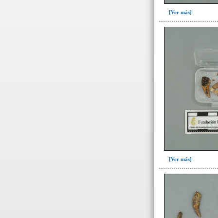
Adorno para la cabeza(1)
[Ver más]
Artefacto de oro(1)
Asta de venado(2)
Base de espejo(19)
Botón(5)
Brazalete(41)
Canino de Felino(6)
Canino de perro(20)
->
Estilo o grupo
Estilo Conte(1)
Grupo Conte(19)
[Ver más]
->
Variedad
Automorfo(20)
Cascabel(12)