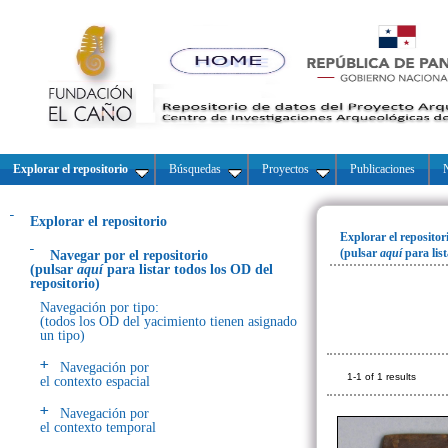
Explorar el repositorio
Búsquedas
Proyectos
Publicaciones
N
Explorar el repositorio
Explorar el repositor
(pulsar
aquí
para lis
Navegar por el repositorio
(pulsar
aquí
para listar todos los OD del
repositorio)
Navegación por tipo:
(todos los OD del yacimiento tienen asignado
un tipo)
Navegación por
1-1 of 1 results
el contexto espacial
Navegación por
el contexto temporal