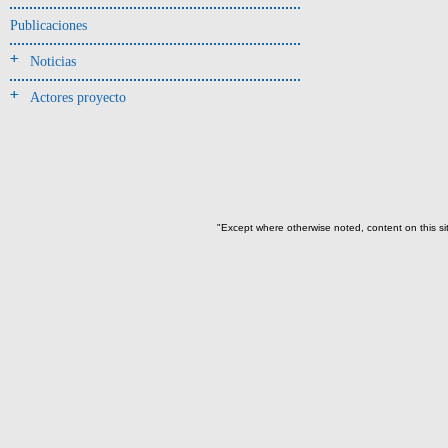
Jarra(340)
Publicaciones
Mamaderas(1)
Noticias
misceláneo(1)
Actores proyecto
Molde(1)
Olla(54)
Pedestal(6)
Plato(59)
Silbato(3)
"Except where otherwise noted, content on this si
Volante de huso(2)
-> Tipo de uso.
Artefactos no cerámicos
Herramientas, armas o útiles(300)
Objetos rituales u
ornamentales(902)
->
Clase de artefacto