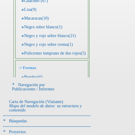
Guácimo (67)
Lisa(9)
Macaracas(10)
Negro sobre blanco(1)
Negro y rojo sobre blanco(21)
Negro y rojo sobre crema(1)
Polícromo temprano de dos rojos(5)
->
Formas
Bandeja(6)
Navegación por
Botella(4)
Publicaciones / Informes
Cuenco(190)
Carta de Navegación (Visitante)
Efigie antropomorfa(24)
Mapa del modelo de datos: su estructura y
contenido
Efigie híbrida(2)
Efigie zoomorfa(56)
Búsquedas
Incensario(13)
Proyectos