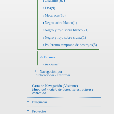
Guácimo (67)
Lisa(9)
Macaracas(10)
Negro sobre blanco(1)
Negro y rojo sobre blanco(21)
Negro y rojo sobre crema(1)
Polícromo temprano de dos rojos(5)
->
Formas
Bandeja(6)
Navegación por
Botella(4)
Publicaciones / Informes
Cuenco(190)
Carta de Navegación (Visitante)
Efigie antropomorfa(24)
Mapa del modelo de datos: su estructura y
contenido
Efigie híbrida(2)
Efigie zoomorfa(56)
Búsquedas
Incensario(13)
Proyectos