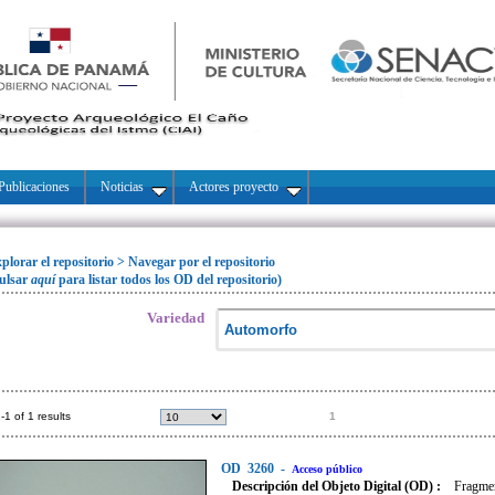
Publicaciones
Noticias
Actores proyecto
plorar el repositorio
>
Navegar por el repositorio
ulsar
aquí
para listar todos los OD del repositorio)
Variedad
-1 of 1 results
1
OD
3260
-
Acceso público
Descripción del Objeto Digital (OD) :
Fragmen