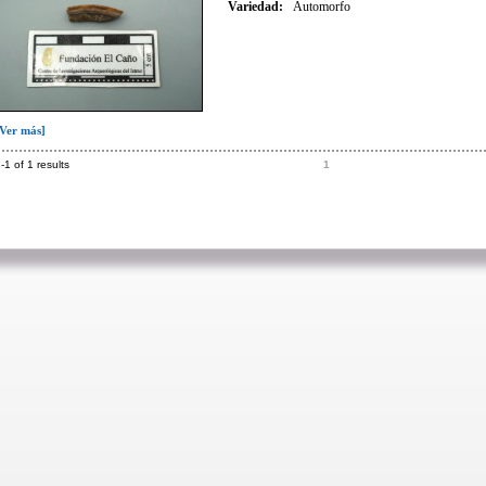
Variedad
:
Automorfo
[Ver más]
-1 of 1 results
1