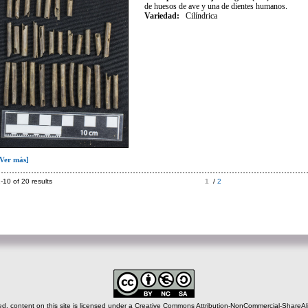
de huesos de ave y una de dientes humanos.
Variedad
:
Cilíndrica
[Ver más]
-10 of 20 results
1
/
2
, content on this site is licensed under a Creative Commons Attribution-NonCommercial-ShareAlik