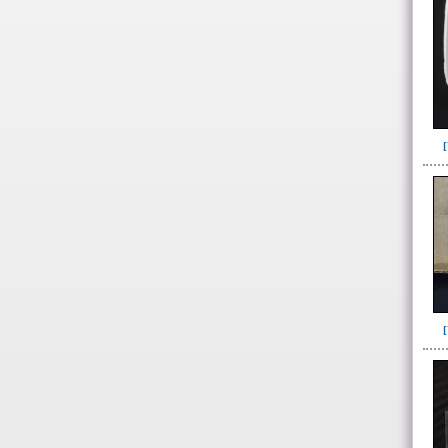
Adorno para la cabeza(1)
Artefacto de oro(1)
Asta de venado(2)
Base de espejo(19)
Botón(5)
Brazalete(41)
Canino de Felino(6)
Canino de perro(20)
Cascabel(12)
Collar(1)
Collar, separador de
hileras(11)
Colmillo Cuniculus Paca(2)
Colmillo de zaino(1)
Colmillo Fauna(1)
Cristales de cuarzo(7)