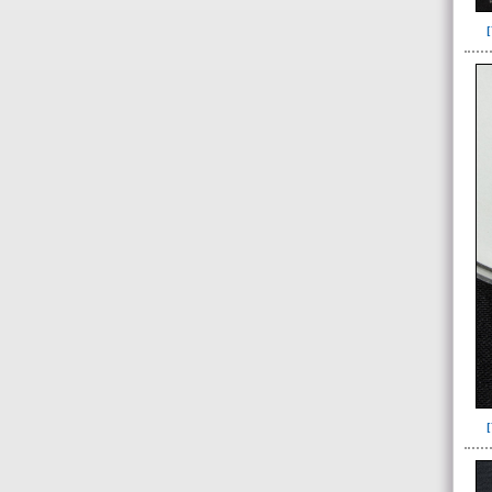
Cuenta de ave(19)
Cuenta de hueso(7)
Cuentas de diversos
artefactos(159)
->
Estilo o grupo
Grupo Conte(3)
->
Variedad
Discoidal borde recto-
ovalada-cilíndrica(1)
Automorfo(1)
Bicónica(3)
Bicónica. Discoidal(1)
Cilíndrica(20)
Cilíndrica, discoidal,
triangular(1)
Cilíndrica, elementos de un
cinturón(1)