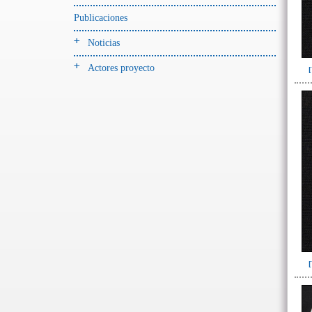
Jarra(340)
Publicaciones
Mamaderas(1)
Noticias
misceláneo(1)
Actores proyecto
Molde(1)
Olla(54)
Pedestal(6)
Plato(59)
Silbato(3)
Volante de huso(2)
-> Tipo de uso.
Artefactos no cerámicos
Herramientas, armas o útiles(300)
Objetos rituales u
ornamentales(902)
->
Clase de artefacto