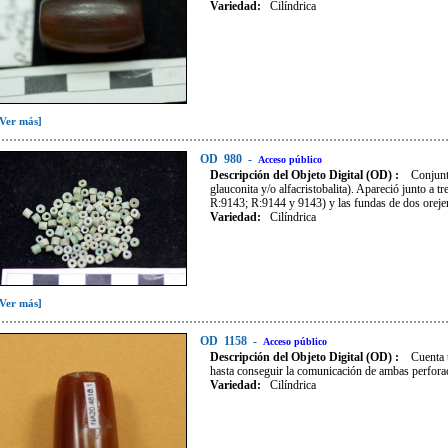
Variedad
:
Cilíndrica
[Ver más]
OD
980
-
Acceso público
Descripción del Objeto Digital (OD) :
Conjunt
glauconita y/o alfacristobalita). Apareció junto a 
R:9143; R:9144 y 9143) y las fundas de dos orej
Variedad
:
Cilíndrica
[Ver más]
OD
1158
-
Acceso público
Descripción del Objeto Digital (OD) :
Cuenta 
hasta conseguir la comunicación de ambas perfora
Variedad
:
Cilíndrica