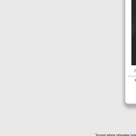
Cilíndrica, elementos de un
faldellín(5)
Cilíndrica, elementos de un
pectoral(2)
Cilíndrica, elementos de una
pulsera(2)
cilíndrica-automorfo(2)
Cilíndrica-discoidal(1)
Cilíndrica-Discoidal borde
recto-Tubular éntasis
central(1)
1
Cilíndrica-Discoidal borde
redondeado(1)
Cilíndrica-Discoidal
pequeña-Tubular cuerpo
ondulado(1)
Cilíndrica-ovalada-discoidal
de borde recto(1)
Cilíndrica-tubular-
triangular-irregular-
discoidal(1)
"Except where otherwise noted