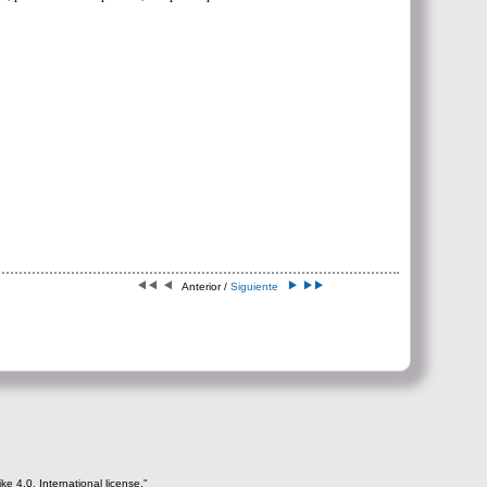
Anterior /
Siguiente
e 4.0. International license."