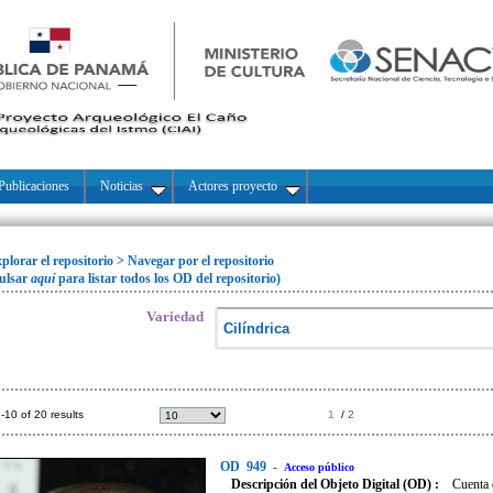
Publicaciones
Noticias
Actores proyecto
plorar el repositorio
>
Navegar por el repositorio
ulsar
aquí
para listar todos los OD del repositorio)
Variedad
-10 of 20 results
1
/
2
OD
949
-
Acceso público
Descripción del Objeto Digital (OD) :
Cuenta 