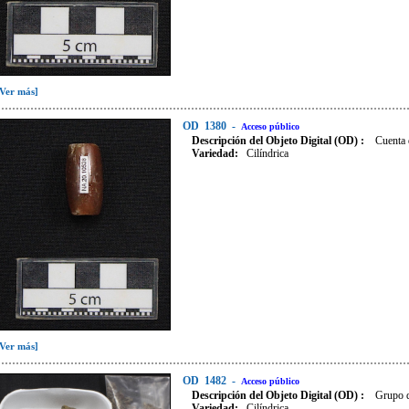
[Ver más]
OD
1380
-
Acceso público
Descripción del Objeto Digital (OD) :
Cuenta 
Variedad
:
Cilíndrica
[Ver más]
OD
1482
-
Acceso público
Descripción del Objeto Digital (OD) :
Grupo d
Variedad
:
Cilíndrica