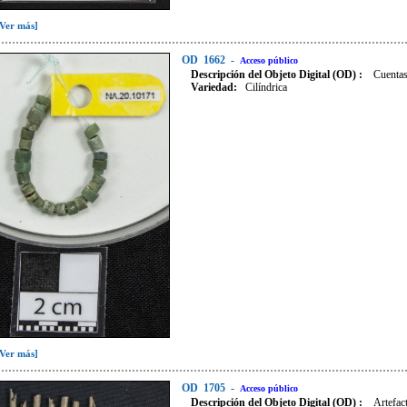
[Ver más]
OD
1662
-
Acceso público
Descripción del Objeto Digital (OD) :
Cuentas
Variedad
:
Cilíndrica
[Ver más]
OD
1705
-
Acceso público
Descripción del Objeto Digital (OD) :
Artefac