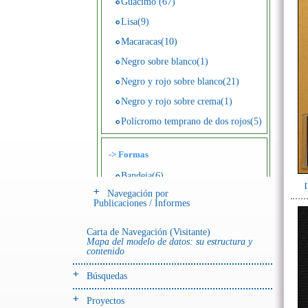
Guácimo (67)
Lisa(9)
Macaracas(10)
Negro sobre blanco(1)
Negro y rojo sobre blanco(21)
Negro y rojo sobre crema(1)
Polícromo temprano de dos rojos(5)
->
Formas
Bandeja(6)
Navegación por
Botella(4)
Publicaciones / Informes
Cuenco(190)
Carta de Navegación (Visitante)
Efigie antropomorfa(24)
Mapa del modelo de datos: su estructura y
contenido
Efigie híbrida(2)
Efigie zoomorfa(56)
Búsquedas
Incensario(13)
Proyectos