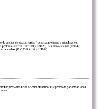
o de cuentas de piedras verdes (rocas sedimentarias y cristalinas con
tres pectorales (R:9141; R:9140 y R:9128), tres brazaletes más (R:9142;
eras de madera (R:9145;R:9146 y R:9147).
tubular piedra traslúcida de color ambarino. Fue perforada por ambos lados
ciones.