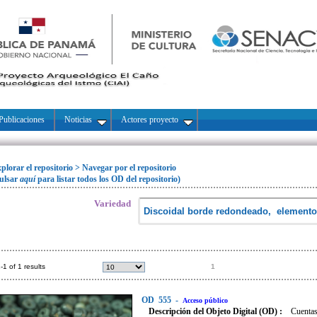
Publicaciones
Noticias
Actores proyecto
plorar el repositorio
>
Navegar por el repositorio
ulsar
aquí
para listar todos los OD del repositorio)
Variedad
-1 of 1 results
1
OD
555
-
Acceso público
Descripción del Objeto Digital (OD) :
Cuentas