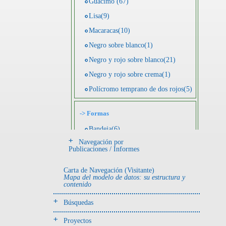
Guácimo (67)
Lisa(9)
Macaracas(10)
Negro sobre blanco(1)
Negro y rojo sobre blanco(21)
Negro y rojo sobre crema(1)
Polícromo temprano de dos rojos(5)
->
Formas
Bandeja(6)
Navegación por
Botella(4)
Publicaciones / Informes
Cuenco(190)
Carta de Navegación (Visitante)
Efigie antropomorfa(24)
Mapa del modelo de datos: su estructura y
contenido
Efigie híbrida(2)
Efigie zoomorfa(56)
Búsquedas
Incensario(13)
Proyectos