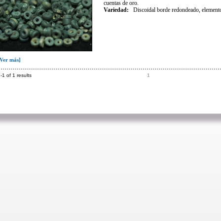
cuentas de oro.
Variedad
:
Discoidal borde redondeado, elemento
[Ver más]
-1 of 1 results
1