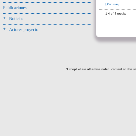
Jarra(340)
[Ver más]
Publicaciones
Mamaderas(1)
1-4 of 4 results
Noticias
misceláneo(1)
Actores proyecto
Molde(1)
Olla(54)
Pedestal(6)
Plato(59)
Silbato(3)
"Except where otherwise noted, content on this si
Volante de huso(2)
-> Tipo de uso.
Artefactos no cerámicos
Herramientas, armas o útiles(300)
Objetos rituales u
ornamentales(902)
->
Clase de artefacto