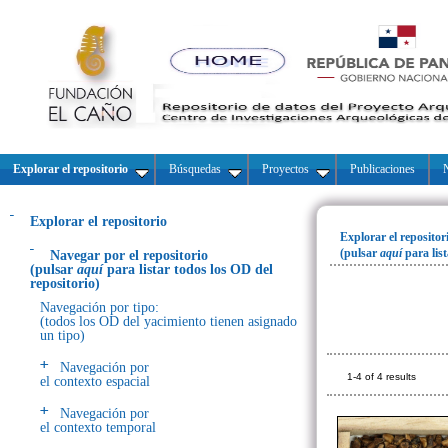
Explorar el repositorio
Búsquedas
Proyectos
Publicaciones
N
Explorar el repositorio
Explorar el repositor
(pulsar
aquí
para lis
Navegar por el repositorio
(pulsar
aquí
para listar todos los OD del
repositorio)
Navegación por tipo:
(todos los OD del yacimiento tienen asignado
un tipo)
Navegación por
1-4 of 4 results
el contexto espacial
Navegación por
el contexto temporal