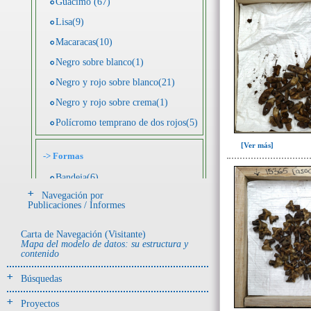
Guácimo (67)
Lisa(9)
Macaracas(10)
Negro sobre blanco(1)
Negro y rojo sobre blanco(21)
Negro y rojo sobre crema(1)
Polícromo temprano de dos rojos(5)
[Ver más]
->
Formas
Bandeja(6)
Navegación por
Botella(4)
Publicaciones / Informes
Cuenco(190)
Carta de Navegación (Visitante)
Efigie antropomorfa(24)
Mapa del modelo de datos: su estructura y
contenido
Efigie híbrida(2)
Efigie zoomorfa(56)
Búsquedas
Incensario(13)
Proyectos