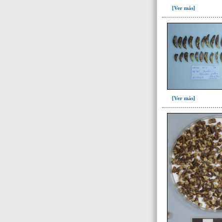
Adorno para la cabeza(1)
[Ver más]
Artefacto de oro(1)
Asta de venado(2)
Base de espejo(19)
Botón(5)
Brazalete(41)
Canino de Felino(6)
[Ver más]
Canino de perro(20)
Cascabel(12)
Collar(1)
Collar, separador de
hileras(11)
Colmillo Cuniculus Paca(2)
Colmillo de zaino(1)
Colmillo Fauna(1)
Cristales de cuarzo(7)