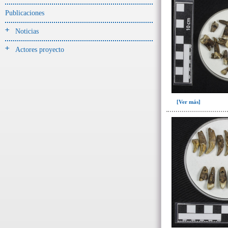
Jarra(340)
Publicaciones
Mamaderas(1)
Noticias
misceláneo(1)
Actores proyecto
Molde(1)
Olla(54)
Pedestal(6)
Plato(59)
[Ver más]
Silbato(3)
Volante de huso(2)
-> Tipo de uso.
Artefactos no cerámicos
Herramientas, armas o útiles(300)
Objetos rituales u
ornamentales(902)
->
Clase de artefacto