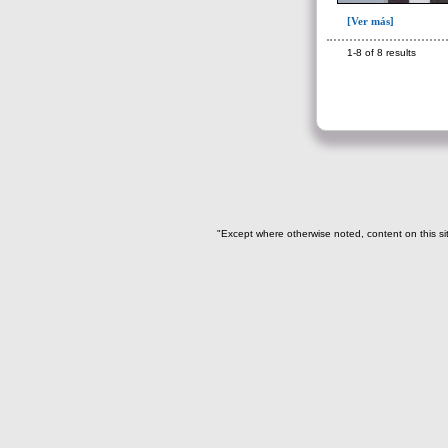
Cuenta de ave(19)
[Ver más]
Cuenta de hueso(7)
1-8 of 8 results
Cuentas de diversos
artefactos(159)
Cuentas de oro(2)
Dentículo de pez sierra(3)
Diente de cocodrilo(3)
Diente de felino(3)
Diente de perro(49)
"Except where otherwise noted, content on this si
Diente de tiburón(80)
Diente de venado(1)
Diente humano(1)
Diente perforado(135)
->
Iconografía
Colmillo de cocodrilo sin
modificar(1)