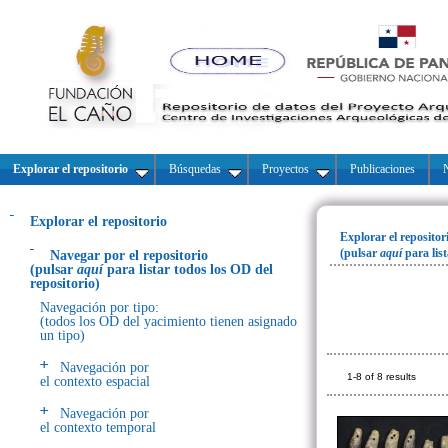
Explorar el repositorio
Búsquedas
Proyectos
Publicaciones
N
Explorar el repositorio
Explorar el repositor
(pulsar
aquí
para lis
Navegar por el repositorio
(pulsar
aquí
para listar todos los OD del
repositorio)
Navegación por tipo:
(todos los OD del yacimiento tienen asignado
un tipo)
Navegación por
1-8 of 8 results
el contexto espacial
Navegación por
el contexto temporal