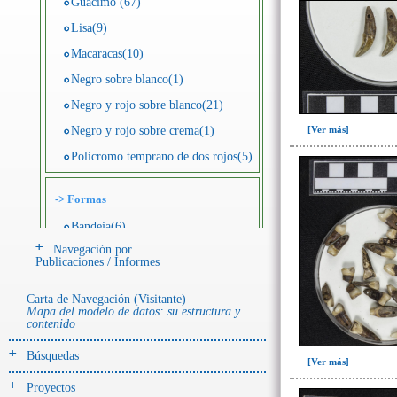
Guácimo (67)
Lisa(9)
Macaracas(10)
Negro sobre blanco(1)
Negro y rojo sobre blanco(21)
Negro y rojo sobre crema(1)
[Ver más]
Polícromo temprano de dos rojos(5)
->
Formas
Bandeja(6)
Navegación por
Botella(4)
Publicaciones / Informes
Cuenco(190)
Carta de Navegación (Visitante)
Efigie antropomorfa(24)
Mapa del modelo de datos: su estructura y
contenido
Efigie híbrida(2)
Efigie zoomorfa(56)
Búsquedas
[Ver más]
Incensario(13)
Proyectos