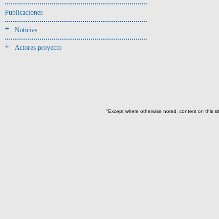
Jarra(340)
Publicaciones
Mamaderas(1)
Noticias
misceláneo(1)
Actores proyecto
Molde(1)
Olla(54)
Pedestal(6)
Plato(59)
Silbato(3)
"Except where otherwise noted, content on this si
Volante de huso(2)
-> Tipo de uso.
Artefactos no cerámicos
Herramientas, armas o útiles(300)
Objetos rituales u
ornamentales(902)
->
Clase de artefacto