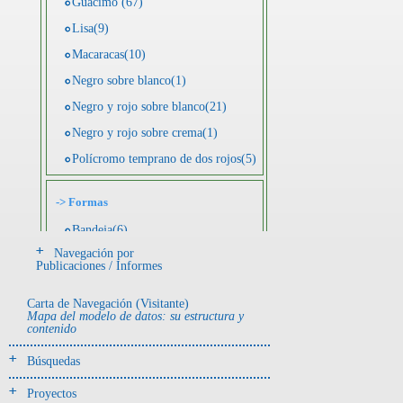
Guácimo (67)
Lisa(9)
Macaracas(10)
Negro sobre blanco(1)
Negro y rojo sobre blanco(21)
Negro y rojo sobre crema(1)
Polícromo temprano de dos rojos(5)
->
Formas
Bandeja(6)
Navegación por
Botella(4)
Publicaciones / Informes
Cuenco(190)
Carta de Navegación (Visitante)
Efigie antropomorfa(24)
Mapa del modelo de datos: su estructura y
contenido
Efigie híbrida(2)
Efigie zoomorfa(56)
Búsquedas
Incensario(13)
Proyectos