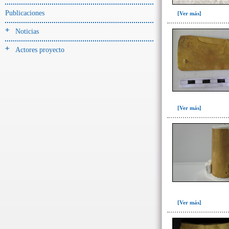
-> Hallado en la UE#:
Objetos clasificados según
Publicaciones
[Ver más]
los UE# del GE
Noticias
082(1)
Actores proyecto
096(13)
097(1)
101(1)
104(2)
[Ver más]
105(111)
105D(4)
125(9)
518(1)
->
Fase de la Matriz de Harris (MH)
(Fase de la MH a la que pertenece la
UE)
[Ver más]
Fase I: Construcción tumba,
entierro y ofrenda I(27)