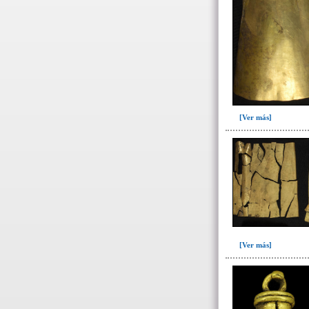
Fase II: Colmatación del entierro
y ofrenda I(3)
Fase III: Colocación ofrenda II,
construcción forjado y colocación
..(2)
Fase IV: Colmatación ofrenda II
y derrumbe forjado y ofrenda
III(3)
[Ver más]
Tumba 10(5)
Tumba 2 (934)
Tumba 3 (12)
Tumba 4 (201)
Tumba 5 (95)
Tumba 6 (63)
[Ver más]
Tumba 7 (669)
Tumba 8 (63)
Tumba 9 (322)