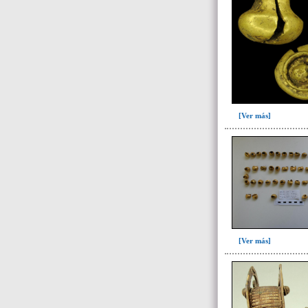
Unidad superficial (S) vinculada al
cementerio(98)
~Alineamientos de monolitos en el
yacimiento de El Caño(7)
~Contexto desconocido. Objeto
recuperado en la escombrera (5)
~Sin asignar(7)
[Ver más]
[Ver más]