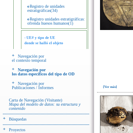
Registro de unidades
estratigráficas(34)
Registro unidades estratigráficas:
ofrenda huesos humanos(1)
- UE# y tipo de UE
donde se halló el objeto
Navegación por
-> Hallado en UE del tipo:
el contexto temporal
Objetos clasificados según
los tipos de UE del GE
Navegación por
los datos específicos del tipo de OD
Depósito de cerámica(1)
Navegación por
Entierro(86)
[Ver más]
Publicaciones / Informes
Entierro-ofrenda(1)
Carta de Navegación (Visitante)
Ofrenda(51)
Mapa del modelo de datos: su estructura y
contenido
Ofrenda (?)(2)
Búsquedas
Relleno-colmatación(1)
Proyectos