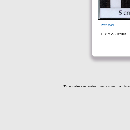
161(22)
164(1)
182(2)
[Ver más]
183(1)
218(1)
1-10 of 229 results
Escombrera o criba(3)
->
Fase de la Matriz de Harris (MH)
(Fase de la MH a la que pertenece la
UE)
Fase I: Construcción tumba,
entierros I-III, ofrendas I-VIII(47)
"Except where otherwise noted, content on this si
Fase II: Colmatación entierros I-
II y ofrendas I-VI. Colapso
forjados..(10)
Fase III: Colocación ofrendas IX-
XI(3)
Fase IV: Colmatación ofrendas
IX-XI(4)