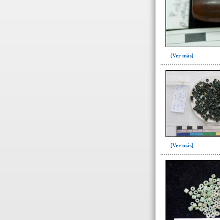
Ofrenda post-liminal(12)
Relleno(21)
Relleno-colmatación(39)
Socavón(1)
[Ver más]
-> Hallado en la UE#:
Objetos clasificados según
los UE# del GE
007(2)
008(16)
087(64)
088(137)
[Ver más]
092(1)
098(5)
100(3)
101(23)
103(26)