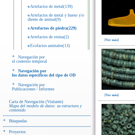
Artefactos de metal(139)
Artefactos de metal y hueso y/o
diente de animal(9)
Artefactos de piedra(229)
Artefactos de resina(2)
[Ver más]
Ecofactos animales(13)
Ecofactos de concha(2)
Navegación por
el contexto temporal
Ecofactos de piedra(3)
Navegación por
Registro de restos óseos humanos
los datos específicos del tipo de OD
(individuos)(28)
Navegación por
Registro de unidades
Publicaciones / Informes
estratigráficas(64)
[Ver más]
Registro unidades estratigráficas:
Carta de Navegación (Visitante)
ofrenda huesos humanos(3)
Mapa del modelo de datos: su estructura y
contenido
- UE# y tipo de UE
Búsquedas
donde se halló el objeto
Proyectos