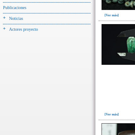
-> Hallado en UE del tipo:
Objetos clasificados según
Publicaciones
los tipos de UE del GE
[Ver más]
Noticias
Cernidor(3)
Actores proyecto
Depósito (28)
Depósito de artefactos y
osamentas(5)
Depósito de artefactos.(2)
Depósito de huesos humanos(1)
Derrumbe(81)
Derrumbe-ofrenda(2)
Deslizamiento de materiales(13)
Entierro(489)
Entierro-ofrenda(80)
Forjado y ofrenda
[Ver más]
colapsados(4)
Ofrenda(78)