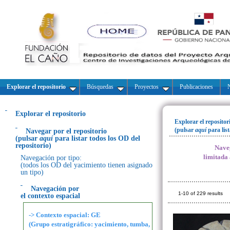
Explorar el repositorio
Búsquedas
Proyectos
Publicaciones
N
Explorar el repositorio
Explorar el repositor
(pulsar
aquí
para lis
Navegar por el repositorio
(pulsar
aquí
para listar todos los OD del
repositorio)
Naveg
limitada
Navegación por tipo:
(todos los OD del yacimiento tienen asignado
un tipo)
Navegación por
1-10 of 229 results
el contexto espacial
-> Contexto espacial: GE
(Grupo estratigráfico: yacimiento, tumba,