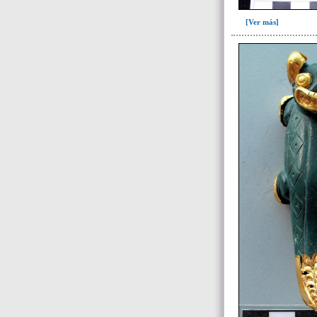
104(60)
[Ver más]
104c(1)
106(46)
107(5)
108(18)
127(1)
128(44)
129(6)
130(10)
131(23)
134(288)
135(16)
136(20)
139(6)
160(12)