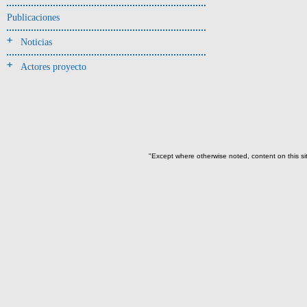
Unidad superficial (S) vinculada al
cementerio(98)
Publicaciones
~Alineamientos de monolitos en el
Noticias
yacimiento de El Caño(7)
~Contexto desconocido. Objeto
Actores proyecto
recuperado en la escombrera (5)
~Sin asignar(7)
"Except where otherwise noted, content on this si