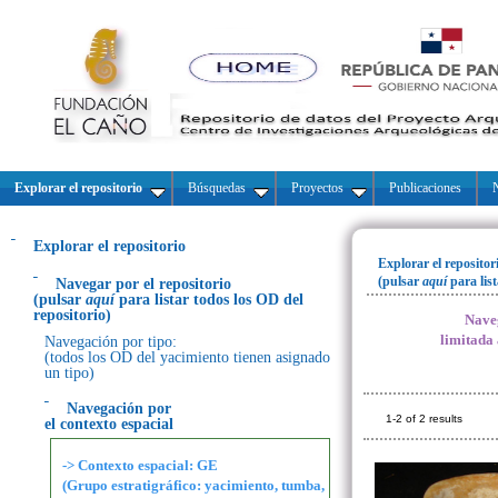
Explorar el repositorio
Búsquedas
Proyectos
Publicaciones
N
Explorar el repositorio
Explorar el repositor
(pulsar
aquí
para lis
Navegar por el repositorio
(pulsar
aquí
para listar todos los OD del
repositorio)
Naveg
limitada
Navegación por tipo:
(todos los OD del yacimiento tienen asignado
un tipo)
Navegación por
1-2 of 2 results
el contexto espacial
-> Contexto espacial: GE
(Grupo estratigráfico: yacimiento, tumba,