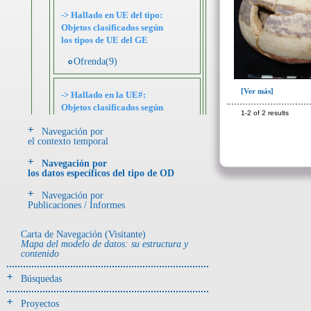
-> Hallado en UE del tipo:
Objetos clasificados según
los tipos de UE del GE
Ofrenda(9)
[Ver más]
-> Hallado en la UE#:
Objetos clasificados según
1-2 of 2 results
los UE# del GE
Navegación por
el contexto temporal
113(8)
119(1)
Navegación por
los datos específicos del tipo de OD
Tumba 4 (201)
Navegación por
Publicaciones / Informes
Tumba 5 (95)
Tumba 6 (63)
Carta de Navegación (Visitante)
Mapa del modelo de datos: su estructura y
contenido
Tumba 7 (669)
Tumba 8 (63)
Búsquedas
Tumba 9 (322)
Proyectos