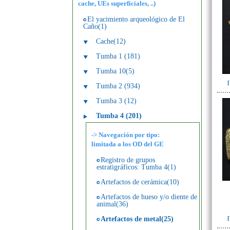
cache, UEs superficiales, ..)
El yacimiento arqueológico de El
Caño(1)
Cache(12)
Tumba 1 (181)
Tumba 10(5)
Tumba 2 (934)
Tumba 3 (12)
Tumba 4 (201)
-> Navegación por tipo:
limitada a los OD del GE
Registro de grupos
estratigráficos: Tumba 4(1)
Artefactos de cerámica(10)
Artefactos de hueso y/o diente de
animal(36)
Artefactos de metal(25)