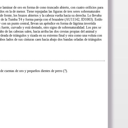
te laminar de oro en forma de cono truncado abierto, con cuatro orificios para
os en la de menor. Tiene repujadas las figuras de tres seres sobrenaturales
e frente, los brazos abiertos y la cabeza vuelta hacia su derecha. Lo llevaba
al de la Tumba T4 y forma pareja con el brazalete (AU11142, ID1003). Estilo
 con un punto central, llevan un apéndice en forma de lágrima invertida
es fuerte, curvado y está dentado, otro signo de sobrenaturalidad. Los pies se
lto de las cabezas salen, hacia arriba las dos crestas propias del animal y
ordeada de triángulos y rizada en su extremo final y otra como una voluta con
mbos lados de sus cinturas caen hacia abajo dos bandas orladas de triángulos
 de cuentas de oro y pequeños dientes de perro (?).