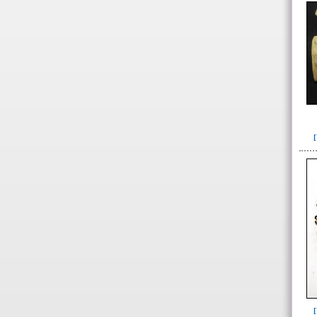
493(1)
->
Fase de la Matriz de Harris (MH)
(Fase de la MH a la que pertenece la
UE)
Fase I: Construcción tumba,
colocación entierro, forjado y
ofrenda I(57)
Fase II: Derrumbe forjado y
ofrenda I. Colmatación parcial
fosa(10)
Fase III: Colocación de la
ofrenda II(1)
Tumba 5 (95)
Tumba 6 (63)
Tumba 7 (669)
Tumba 8 (63)
Tumba 9 (322)