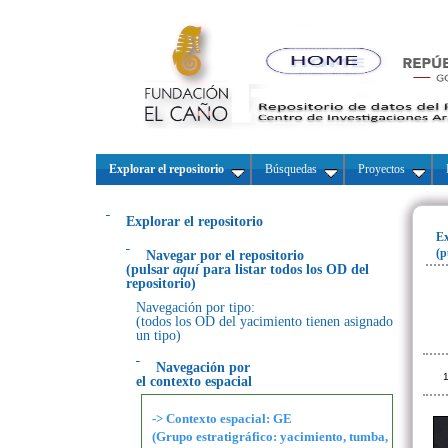
Explorar el repositorio
Búsquedas
Proyectos
Explorar el repositorio
Ex
(p
Navegar por el repositorio
(pulsar
aquí
para listar todos los OD del
repositorio)
Navegación por tipo:
(todos los OD del yacimiento tienen asignado
un tipo)
Navegación por
1
el contexto espacial
-> Contexto espacial: GE
(Grupo estratigráfico: yacimiento, tumba,