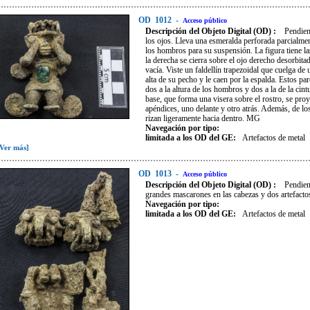
OD
1012
-
Acceso público
Descripción del Objeto Digital (OD) :
Pendien
los ojos. Lleva una esmeralda perforada parcialment
los hombros para su suspensión. La figura tiene la
la derecha se cierra sobre el ojo derecho desorbita
vacía. Viste un faldellín trapezoidal que cuelga d
alta de su pecho y le caen por la espalda. Estos pare
dos a la altura de los hombros y dos a la de la cintu
base, que forma una visera sobre el rostro, se pro
apéndices, uno delante y otro atrás. Además, de los
rizan ligeramente hacia dentro. MG
Navegación por tipo:
limitada a los OD del GE:
Artefactos de metal
[Ver más]
OD
1013
-
Acceso público
Descripción del Objeto Digital (OD) :
Pendien
grandes mascarones en las cabezas y dos artefacto
Navegación por tipo:
limitada a los OD del GE:
Artefactos de metal