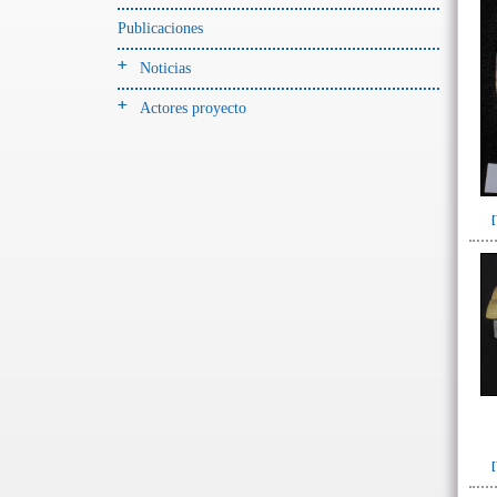
Forjado y ofrenda
Publicaciones
colapsados(4)
Ofrenda(2)
Noticias
Relleno (poste)(2)
Actores proyecto
Relleno-colmatación(4)
-> Hallado en la UE#:
Objetos clasificados según
los UE# del GE
104(1)
110(1)
261(1)
390(4)
391(119)
400(1)
405(1)
408(3)