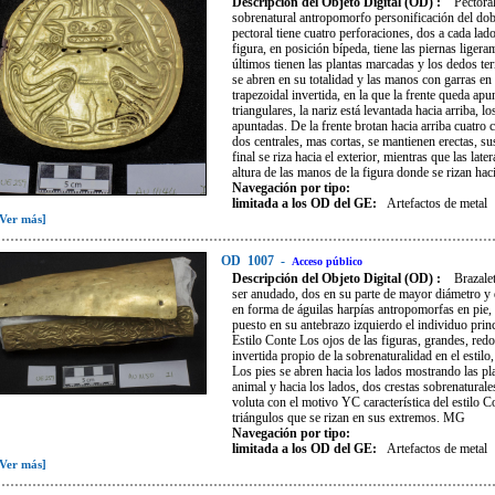
Descripción del Objeto Digital (OD) :
Pectoral
sobrenatural antropomorfo personificación del dobl
pectoral tiene cuatro perforaciones, dos a cada lad
figura, en posición bípeda, tiene las piernas ligera
últimos tienen las plantas marcadas y los dedos ter
se abren en su totalidad y las manos con garras en
trapezoidal invertida, en la que la frente queda apu
triangulares, la nariz está levantada hacia arriba, 
apuntadas. De la frente brotan hacia arriba cuatro 
dos centrales, mas cortas, se mantienen erectas, su
final se riza hacia el exterior, mientras que las la
altura de las manos de la figura donde se rizan hac
Navegación por tipo:
limitada a los OD del GE:
Artefactos de metal
[Ver más]
OD
1007
-
Acceso público
Descripción del Objeto Digital (OD) :
Brazale
ser anudado, dos en su parte de mayor diámetro y d
en forma de águilas harpías antropomorfas en pie, d
puesto en su antebrazo izquierdo el individuo pri
Estilo Conte Los ojos de las figuras, grandes, red
invertida propio de la sobrenaturalidad en el estilo
Los pies se abren hacia los lados mostrando las pla
animal y hacia los lados, dos crestas sobrenatural
voluta con el motivo YC característica del estilo 
triángulos que se rizan en sus extremos. MG
Navegación por tipo:
limitada a los OD del GE:
Artefactos de metal
[Ver más]