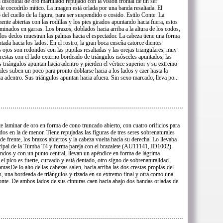
 discoidal de oro martillado repujado con la visión frontal de un ser
e cocodrilo mítico. La imagen está orlada por una banda resaltada. El
o del cuello de la figura, para ser suspendido o cosido. Estilo Conte. La
mente abiertas con las rodillas y los pies girados apuntando hacia fuera, estos
minados en garras. Los brazos, doblados hacia arriba a la altura de los codos,
 los dedos muestran las palmas hacia el espectador. La cabeza tiene una forma
ntada hacia los lados. En el rostro, la gran boca enseña catorce dientes
los ojos son redondos con las pupilas resaltadas y las orejas triangulares, muy
crestas con el lado externo bordeado de triángulos isósceles apuntados, las
s triángulos apuntan hacia adentro y pierden el vértice superior y su extremo
terales suben un poco para pronto doblarse hacia a los lados y caer hasta la
ia adentro. Sus triángulos apuntan hacia afuera. Sin sexo marcado, lleva po...
te laminar de oro en forma de cono truncado abierto, con cuatro orificios para
os en la de menor. Tiene repujadas las figuras de tres seres sobrenaturales
e frente, los brazos abiertos y la cabeza vuelta hacia su derecha. Lo llevaba
ncipal de la Tumba T4 y forma pareja con el brazalete (AU11141, ID1002).
ondos y con un punto central, llevan un apéndice en forma de lágrima
, el pico es fuerte, curvado y está dentado, otro signo de sobrenaturalidad.
ntasDe lo alto de las cabezas salen, hacia arriba las dos crestas propias del
es, una bordeada de triángulos y rizada en su extremo final y otra como una
Conte. De ambos lados de sus cinturas caen hacia abajo dos bandas orladas de