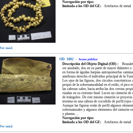
Navegación por tipo:
limitada a los OD del GE:
Artefactos de metal
[Ver más]
OD
1002
-
Acceso público
Descripción del Objeto Digital (OD) :
Brazale
ser anudado, dos en su parte de mayor diámetro y d
en forma de águilas harpías antropomorfas caminan
antebrazo derecho el individuo principal de la Tu
Los ojos de las figuras, dos círculos concéntricos 
propio de la sobrenaturalidad en el estilo, el pico 
las cabezas salen, hacia arriba las dos crestas pro
rizadas en su extremo final. Lucen un cinturón de
de triángulos. De este mismo cinturón se proyecta 
termina en una cabeza de cocodrilo de perfil (ojos 
Aunque las figuras están de perfil algunos element
sobrenaturales y algunos elementos del cinturón e
y plantas....
Navegación por tipo:
limitada a los OD del GE:
Artefactos de metal
[Ver más]