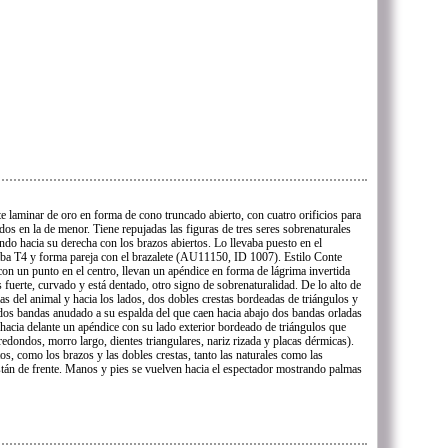
te laminar de oro en forma de cono truncado abierto, con cuatro orificios para
os en la de menor. Tiene repujadas las figuras de tres seres sobrenaturales
do hacia su derecha con los brazos abiertos. Lo llevaba puesto en el
mba T4 y forma pareja con el brazalete (AU11150, ID 1007). Estilo Conte
con un punto en el centro, llevan un apéndice en forma de lágrima invertida
es fuerte, curvado y está dentado, otro signo de sobrenaturalidad. De lo alto de
pias del animal y hacia los lados, dos dobles crestas bordeadas de triángulos y
 dos bandas anudado a su espalda del que caen hacia abajo dos bandas orladas
hacia delante un apéndice con su lado exterior bordeado de triángulos que
redondos, morro largo, dientes triangulares, nariz rizada y placas dérmicas).
os, como los brazos y las dobles crestas, tanto las naturales como las
stán de frente. Manos y pies se vuelven hacia el espectador mostrando palmas