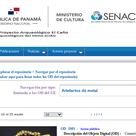
Publicaciones
Noticias
Actores proyecto
plorar el repositorio
>
Navegar por el repositorio
ulsar
aquí
para listar todos los OD del repositorio)
Navegación por tipo:
limitada a los OD del GE
-10 of 25 results
1
/
2
/
3
OD
1001
-
Acceso público
Descripción del Objeto Digital (OD) :
Cinturó