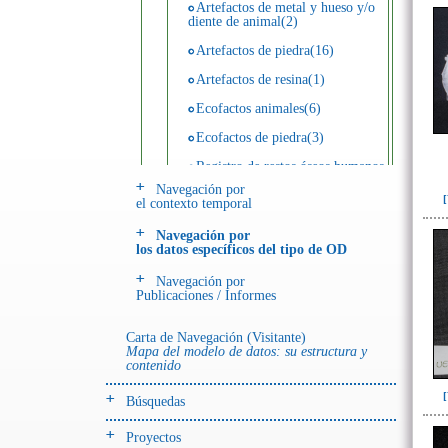
Artefactos de metal y hueso y/o
diente de animal(2)
Artefactos de piedra(16)
Artefactos de resina(1)
Ecofactos animales(6)
Ecofactos de piedra(3)
Registro de restos óseos humanos
(individuos)(32)
Navegación por
el contexto temporal
Registro de unidades
estratigráficas(68)
Navegación por
los datos específicos del tipo de OD
- UE# y tipo de UE
Navegación por
donde se halló el objeto
Publicaciones / Informes
Carta de Navegación (Visitante)
-> Hallado en UE del tipo:
Mapa del modelo de datos: su estructura y
Objetos clasificados según
contenido
los tipos de UE del GE
Búsquedas
Derrumbe(1)
Entierro(97)
Proyectos