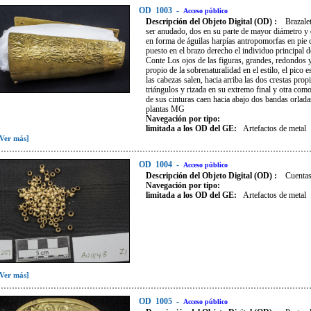
OD
1003
-
Acceso público
Descripción del Objeto Digital (OD) :
Brazale
ser anudado, dos en su parte de mayor diámetro y d
en forma de águilas harpías antropomorfas en pie c
puesto en el brazo derecho el individuo principal
Conte Los ojos de las figuras, grandes, redondos y
propio de la sobrenaturalidad en el estilo, el pico 
las cabezas salen, hacia arriba las dos crestas pro
triángulos y rizada en su extremo final y otra com
de sus cinturas caen hacia abajo dos bandas orlada
plantas MG
Navegación por tipo:
limitada a los OD del GE:
Artefactos de metal
[Ver más]
OD
1004
-
Acceso público
Descripción del Objeto Digital (OD) :
Cuentas
Navegación por tipo:
limitada a los OD del GE:
Artefactos de metal
[Ver más]
OD
1005
-
Acceso público