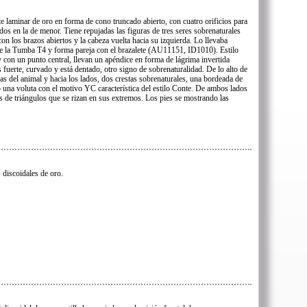
te laminar de oro en forma de cono truncado abierto, con cuatro orificios para
os en la de menor. Tiene repujadas las figuras de tres seres sobrenaturales
on los brazos abiertos y la cabeza vuelta hacia su izquierda. Lo llevaba
 de la Tumba T4 y forma pareja con el brazalete (AU11151, ID1010). Estilo
 con un punto central, llevan un apéndice en forma de lágrima invertida
es fuerte, curvado y está dentado, otro signo de sobrenaturalidad. De lo alto de
pias del animal y hacia los lados, dos crestas sobrenaturales, una bordeada de
o una voluta con el motivo YC característica del estilo Conte. De ambos lados
s de triángulos que se rizan en sus extremos. Los pies se mostrando las
 discoidales de oro.