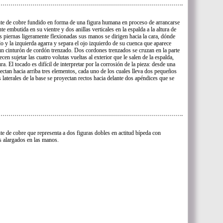
te de cobre fundido en forma de una figura humana en proceso de arrancarse
e embutida en su vientre y dos anillas verticales en la espalda a la altura de
s piernas ligeramente flexionadas sus manos se dirigen hacia la cara, dónde
do y la izquierda agarra y separa el ojo izquierdo de su cuenca que aparece
e un cinturón de cordón trenzado. Dos cordones trenzados se cruzan en la parte
cen sujetar las cuatro volutas vueltas al exterior que le salen de la espalda,
ra. El tocado es difícil de interpretar por la corrosión de la pieza: desde una
yectan hacia arriba tres elementos, cada uno de los cuales lleva dos pequeños
 laterales de la base se proyectan rectos hacia delante dos apéndices que se
te de cobre que representa a dos figuras dobles en actitud bípeda con
s alargados en las manos.