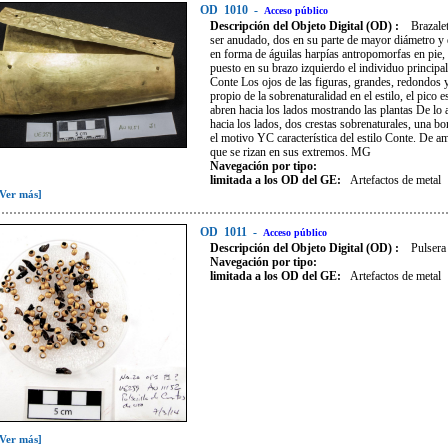
OD
1010
-
Acceso público
Descripción del Objeto Digital (OD) :
Brazale
ser anudado, dos en su parte de mayor diámetro y d
en forma de águilas harpías antropomorfas en pie, d
puesto en su brazo izquierdo el individuo princip
Conte Los ojos de las figuras, grandes, redondos y
propio de la sobrenaturalidad en el estilo, el pico 
abren hacia los lados mostrando las plantas De lo a
hacia los lados, dos crestas sobrenaturales, una b
el motivo YC característica del estilo Conte. De a
que se rizan en sus extremos. MG
Navegación por tipo:
limitada a los OD del GE:
Artefactos de metal
[Ver más]
OD
1011
-
Acceso público
Descripción del Objeto Digital (OD) :
Pulsera
Navegación por tipo:
limitada a los OD del GE:
Artefactos de metal
[Ver más]