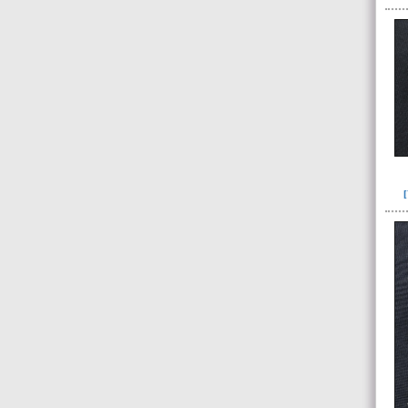
Unidad superficial (S) vinculada al
cementerio(98)
~Alineamientos de monolitos en el
yacimiento de El Caño(7)
~Contexto desconocido. Objeto
recuperado en la escombrera (5)
~Sin asignar(7)