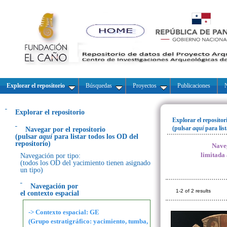
Explorar el repositorio
Búsquedas
Proyectos
Publicaciones
N
Explorar el repositorio
Explorar el repositor
(pulsar
aquí
para lis
Navegar por el repositorio
(pulsar
aquí
para listar todos los OD del
repositorio)
Naveg
limitada
Navegación por tipo:
(todos los OD del yacimiento tienen asignado
un tipo)
Navegación por
1-2 of 2 results
el contexto espacial
-> Contexto espacial: GE
(Grupo estratigráfico: yacimiento, tumba,