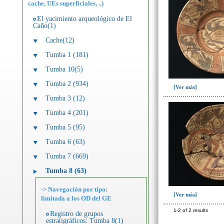
cache, UEs superficiales, ..)
El yacimiento arqueológico de El
Caño(1)
Cache(12)
Tumba 1 (181)
Tumba 10(5)
Tumba 2 (934)
[Ver más]
Tumba 3 (12)
Tumba 4 (201)
Tumba 5 (95)
Tumba 6 (63)
Tumba 7 (669)
Tumba 8 (63)
-> Navegación por tipo:
[Ver más]
limitada a los OD del GE
1-2 of 2 results
Registro de grupos
estratigráficos: Tumba 8(1)