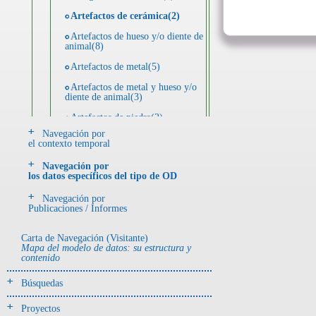
Artefactos de cerámica(2)
Artefactos de hueso y/o diente de
animal(8)
Artefactos de metal(5)
Artefactos de metal y hueso y/o
diente de animal(3)
Artefactos de piedra(2)
Navegación por
Registro de unidades
el contexto temporal
estratigráficas(42)
Navegación por
los datos específicos del tipo de OD
- UE# y tipo de UE
donde se halló el objeto
Navegación por
Publicaciones / Informes
-> Hallado en UE del tipo:
Carta de Navegación (Visitante)
Objetos clasificados según
Mapa del modelo de datos: su estructura y
los tipos de UE del GE
contenido
Depósito-sedimento(1)
Búsquedas
Derrumbe-ofrenda(3)
Proyectos