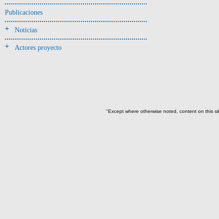
Entierro(9)
Publicaciones
Ofrenda (sobre los cuerpos)(1)
Relleno-colmatación(3)
Noticias
Actores proyecto
-> Hallado en la UE#:
Objetos clasificados según
los UE# del GE
409(2)
410(3)
"Except where otherwise noted, content on this si
412(1)
419(1)
420(11)
421(1)
->
Fase de la Matriz de Harris (MH)
(Fase de la MH a la que pertenece la
UE)
Fase I: Construcción tumba